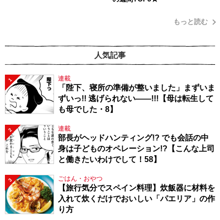
もっと読む
人気記事
連載
1
「陛下、寝所の準備が整いました」まずいま
ずいっ!! 逃げられない――!!!【母は転生して
も母でした・8】
連載
2
部長がヘッドハンティング!? でも会話の中
身は子どものオペレーション!?【こんな上司
と働きたいわけでして！58】
ごはん・おやつ
3
【旅行気分でスペイン料理】炊飯器に材料を
入れて炊くだけでおいしい「パエリア」の作
り方