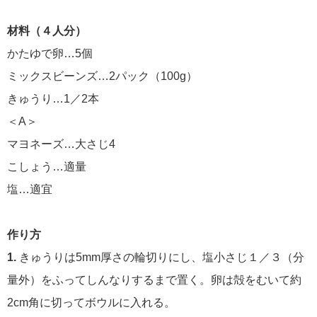
材料（４人分）
かたゆで卵…5個
ミックスビーンズ…2パック（100g）
きゅうり…1／2本
＜A＞
マヨネーズ…大さじ4
こしょう…適量
塩…適宜
作り方
1.
きゅうりは5mm厚さの輪切りにし、塩小さじ１／３（分
量外）をふってしんなりするまで置く。卵は殻をむいて約
2cm角に切ってボウルに入れる。