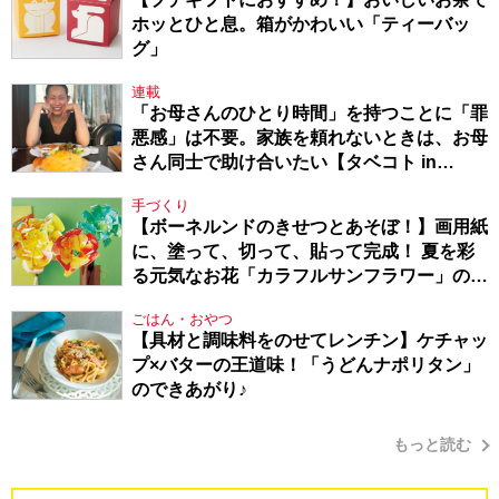
ホッとひと息。箱がかわいい「ティーバッ
グ」
連載
「お母さんのひとり時間」を持つことに「罪
悪感」は不要。家族を頼れないときは、お母
さん同士で助け合いたい【タベコト in
Berlin・130】
手づくり
【ボーネルンドのきせつとあそぼ！】画用紙
に、塗って、切って、貼って完成！ 夏を彩
る元気なお花「カラフルサンフラワー」の作
り方
ごはん・おやつ
【具材と調味料をのせてレンチン】ケチャッ
プ×バターの王道味！「うどんナポリタン」
のできあがり♪
もっと読む