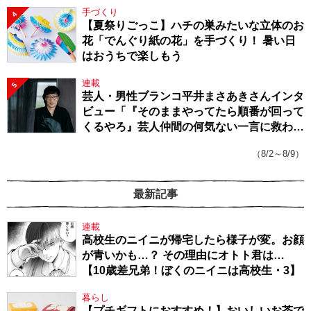
手づくり
4
【夏祭りごっこ】ハチの巣みたいな立体のお
花「でんぐり紙の花」を手づくり！ 暑い日
はおうちで楽しもう
連載
5
芸人・男性ブランコ平井まさあきさんインタ
ビュー「『そのままやってたら順番が回って
くるやろ』芸人仲間の何気ない一言に救われ
てきたから、頑張れる」
（8/2～8/9）
最新記事
連載
高校生のニイニが帰宅したら様子が変。お顔
が青いかも…？ その理由にオトト君は…
【10歳差兄弟！ぼくのニイニは高校生・3】
暮らし
【プチギフトにおすすめ！】おいしいお茶で