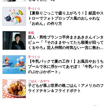
手づくり
【夏祭りごっこで盛り上がろう！】紙皿やス
トローでフォトプロップス風のおしゃれな
「おめん」の作り方
連載
芸人・男性ブランコ平井まさあきさんインタ
ビュー「『そのままやってたら順番が回って
くるやろ』芸人仲間の何気ない一言に救われ
てきたから、頑張れる」
手づくり
【牛乳パックで夏の工作！】お風呂やおうち
プールで水に浮かべてあそぼ！「牛乳パック
のぷかぷかボート」
ごはん・おやつ
子どもが喜ぶ世界の晩ごはん！アメリカのフ
ライドチキン＆フライドポテト