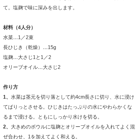
て。塩麹で味に深みを出します。
材料（4人分）
水菜…1／2束
長ひじき（乾燥）…15g
塩麹…大さじ1と1／2
オリーブオイル…大さじ2
作り方
1、
水菜は茎元を切り落として約4cm長さに切り、水に浸け
てぱりっとさせる。ひじきはたっぷりの水にやわらかくな
るまで浸ける。ともにしっかり水けを切る。
2、
大きめのボウルに塩麹とオリーブオイルを入れてよく混
ぜ合わせ、1を加えてよく和える。