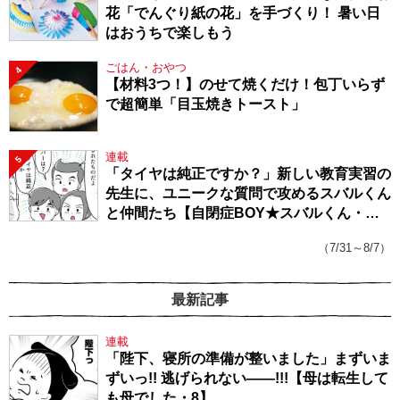
花「でんぐり紙の花」を手づくり！ 暑い日
はおうちで楽しもう
ごはん・おやつ
4
【材料3つ！】のせて焼くだけ！包丁いらず
で超簡単「目玉焼きトースト」
連載
5
「タイヤは純正ですか？」新しい教育実習の
先生に、ユニークな質問で攻めるスバルくん
と仲間たち【自閉症BOY★スバルくん・
143】
（7/31～8/7）
最新記事
連載
「陛下、寝所の準備が整いました」まずいま
ずいっ!! 逃げられない――!!!【母は転生して
も母でした・8】