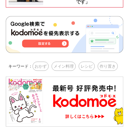
です」
キーワード：
おかず
メイン料理
レシピ
作り置き