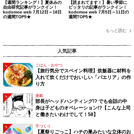
【週間ランキング！】夏休みの
【読まれてます！】暑い季節に
自由研究記事がランクイン！
ピッタリの記事がランクイン！
kodomoe web 7月12日～18日
kodomoe web 7月5日～11日の
の週間TOP5★
週間TOP5★
もっと読む
人気記事
ごはん・おやつ
1
【旅行気分でスペイン料理】炊飯器に材料を
入れて炊くだけでおいしい「パエリア」の作
り方
連載
2
部長がヘッドハンティング!? でも会話の中
身は子どものオペレーション!?【こんな上司
と働きたいわけでして！58】
手づくり
3
【夏祭りごっこ】ハチの巣みたいな立体のお