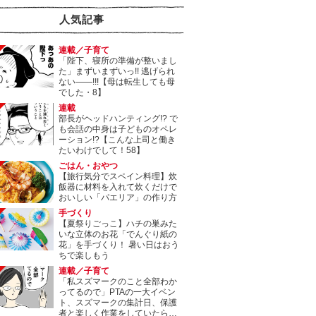
人気記事
連載／子育て
「陛下、寝所の準備が整いまし
た」まずいまずいっ!! 逃げられ
ない――!!!【母は転生しても母
でした・8】
連載
部長がヘッドハンティング!? で
も会話の中身は子どものオペレ
ーション!?【こんな上司と働き
たいわけでして！58】
ごはん・おやつ
【旅行気分でスペイン料理】炊
飯器に材料を入れて炊くだけで
おいしい「パエリア」の作り方
手づくり
【夏祭りごっこ】ハチの巣みた
いな立体のお花「でんぐり紙の
花」を手づくり！ 暑い日はおう
ちで楽しもう
連載／子育て
「私スズマークのこと全部わか
ってるので」PTAの一大イベン
ト、スズマークの集計日、保護
者と楽しく作業をしていたら…