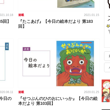
021.10.18
連載
2021.01.15
5回】
『たこあげ』【今日の絵本だより 第183
回】
020.06.11
連載
2020.01.25
今日の
『せつぶんのひのおにいっか』【今日の絵
本だより 第103回】