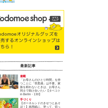
最新記事
連載
「お母さんのひとり時間」を持
つことに「罪悪感」は不要。家
族を頼れないときは、お母さん
同士で助け合いたい【タベコト
in Berlin・130】
手づくり
【ボーネルンドのきせつとあそ
ぼ！】画用紙に、塗って、切っ