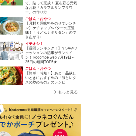
て、貼って完成！ 夏を彩る元気
なお花「カラフルサンフラワ
ー」の作り方
ごはん・おやつ
【具材と調味料をのせてレンチ
ン】ケチャップ×バターの王道
味！「うどんナポリタン」ので
きあがり♪
イチオシ！
【週間ランキング！】NISAやフ
ァッションの記事がランクイ
ン！ kodomoe web 7月19日～
25日の週間TOP5★
ごはん・おやつ
【簡単！時短！】あと一品欲し
いときにおすすめの「卵とレタ
スの炒めもの」のレシピ
もっと見る