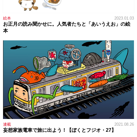
絵本
2023.01.03
お正月の読み聞かせに。人気者たちと「あいうえお」の絵
本
連載
2021.08.26
妄想家族電車で旅に出よう！【ぼくとフジオ・27】