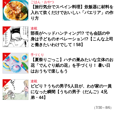
ごはん・おやつ
2
【旅行気分でスペイン料理】炊飯器に材料を
入れて炊くだけでおいしい「パエリア」の作
り方
連載
3
部長がヘッドハンティング!? でも会話の中
身は子どものオペレーション!?【こんな上司
と働きたいわけでして！58】
手づくり
4
【夏祭りごっこ】ハチの巣みたいな立体のお
花「でんぐり紙の花」を手づくり！ 暑い日
はおうちで楽しもう
連載
5
ビビり？うちの男子5人目が、わが家の一員
になった瞬間【うちの男子（だんご）4兄
弟・44】
（7/30～8/6）