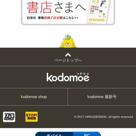
ページトップへ
kodomoe shop
kodomoe 最新号
© 2017 HAKUSENSHA, all rights reserved