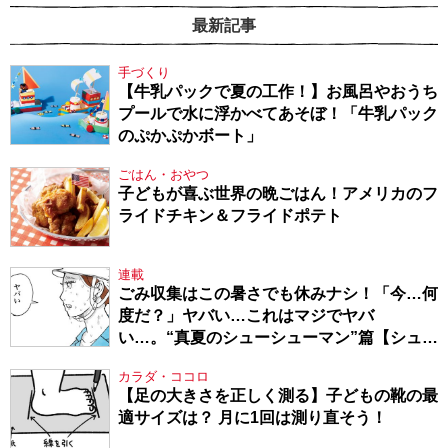
最新記事
手づくり
【牛乳パックで夏の工作！】お風呂やおうち
プールで水に浮かべてあそぼ！「牛乳パック
のぷかぷかボート」
ごはん・おやつ
子どもが喜ぶ世界の晩ごはん！アメリカのフ
ライドチキン＆フライドポテト
連載
ごみ収集はこの暑さでも休みナシ！「今…何
度だ？」ヤバい…これはマジでヤバ
い…。“真夏のシューシューマン”篇【シュー
シューマン・17】
カラダ・ココロ
【足の大きさを正しく測る】子どもの靴の最
適サイズは？ 月に1回は測り直そう！