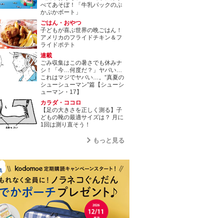
べてあそぼ！「牛乳パックのぷ
かぷかボート」
ごはん・おやつ
子どもが喜ぶ世界の晩ごはん！
アメリカのフライドチキン＆フ
ライドポテト
連載
ごみ収集はこの暑さでも休みナ
シ！「今…何度だ？」ヤバい…
これはマジでヤバい…。“真夏の
シューシューマン”篇【シューシ
ューマン・17】
カラダ・ココロ
【足の大きさを正しく測る】子
どもの靴の最適サイズは？ 月に
1回は測り直そう！
もっと見る