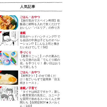
人気記事
ごはん・おやつ
【旅行気分でスペイン料理】炊
飯器に材料を入れて炊くだけで
おいしい「パエリア」の作り方
連載
部長がヘッドハンティング!? で
も会話の中身は子どものオペレ
ーション!?【こんな上司と働き
たいわけでして！58】
手づくり
【夏祭りごっこ】ハチの巣みた
いな立体のお花「でんぐり紙の
花」を手づくり！ 暑い日はおう
ちで楽しもう
ごはん・おやつ
【材料3つ！】のせて焼くだ
け！包丁いらずで超簡単「目玉
焼きトースト」
連載／子育て
「タイヤは純正ですか？」新し
い教育実習の先生に、ユニーク
な質問で攻めるスバルくんと仲
間たち【自閉症BOY★スバルく
ん・143】