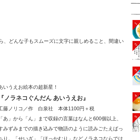
1
ら、どんな子もスムーズに文字に親しめること、間違い
2
3
あいうえお絵本の超新星！
4
『ノラネコぐんだん あいうえお』
工藤ノリコ／作 白泉社 本体1100円＋税
5
「あ」から「ん」まで収録の言葉はなんと600個以上、
すみずみまでの描き込みで物語のように読みごたえばっ
ちり。「せいざ」「ほっかむり」などノラネコならでは