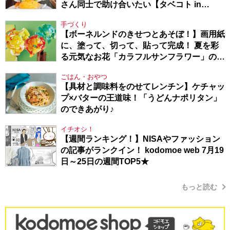
さん同士で助け合いたい【タベコト in
Berlin・130】
手づくり
【ボーネルンドのきせつとあそぼ！】画用紙
に、塗って、切って、貼って完成！ 夏を彩
る元気なお花「カラフルサンフラワー」の作
り方
ごはん・おやつ
【具材と調味料をのせてレンチン】ケチャッ
プ×バターの王道味！「うどんナポリタン」
のできあがり♪
イチオシ！
【週間ランキング！】NISAやファッション
の記事がランクイン！ kodomoe web 7月19
日～25日の週間TOP5★
もっと読む