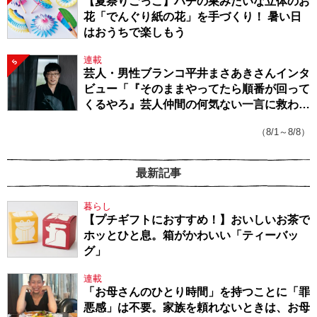
【夏祭りごっこ】ハチの巣みたいな立体のお
花「でんぐり紙の花」を手づくり！ 暑い日
はおうちで楽しもう
連載
5
芸人・男性ブランコ平井まさあきさんインタ
ビュー「『そのままやってたら順番が回って
くるやろ』芸人仲間の何気ない一言に救われ
てきたから、頑張れる」
（8/1～8/8）
最新記事
暮らし
【プチギフトにおすすめ！】おいしいお茶で
ホッとひと息。箱がかわいい「ティーバッ
グ」
連載
「お母さんのひとり時間」を持つことに「罪
悪感」は不要。家族を頼れないときは、お母