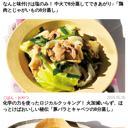
なんと味付けは塩のみ！ 中火で8分蒸してできあがり♪「鶏
肉とじゃがいもの8分蒸し」
ごはん・おやつ
2024.05.26
化学の力を使ったロジカルクッキング！ 火加減いらず、ほ
っとけばおいしい秘伝「豚バラとキャベツの8分蒸し」