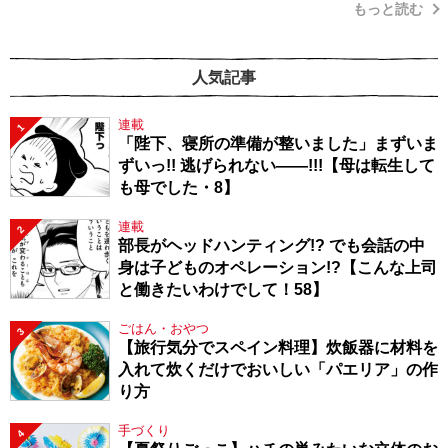
もっと読む
人気記事
連載
1
「陛下、寝所の準備が整いました」まずいま
ずいっ!! 逃げられない――!!!【母は転生して
も母でした・8】
連載
2
部長がヘッドハンティング!? でも会話の中
身は子どものオペレーション!?【こんな上司
と働きたいわけでして！58】
ごはん・おやつ
3
【旅行気分でスペイン料理】炊飯器に材料を
入れて炊くだけでおいしい「パエリア」の作
り方
手づくり
4