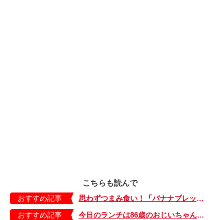
こちらも読んで
おすすめ記事
思わずつまみ食い！「バナナブレッド」のレシピを公開【我が家のごはん日記／みないきぬこさんちの食卓】
おすすめ記事
今日のランチは86歳のおじいちゃんが担当。ドイツの台所はジェンダーフリー【日登美のタベコト in Berlin・21】