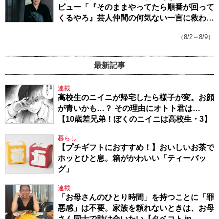
ビュー「『そのままやってたら順番が回って
くるやろ』芸人仲間の何気ない一言に救われ
てきたから、頑張れる」
（8/2～8/9）
最新記事
連載
高校生のニイニが帰宅したら様子が変。お顔
が青いかも…？ その理由にオトト君は…
【10歳差兄弟！ぼくのニイニは高校生・3】
暮らし
【プチギフトにおすすめ！】おいしいお茶で
ホッとひと息。箱がかわいい「ティーバッ
グ」
連載
「お母さんのひとり時間」を持つことに「罪
悪感」は不要。家族を頼れないときは、お母
さん同士で助け合いたい【タベコト in