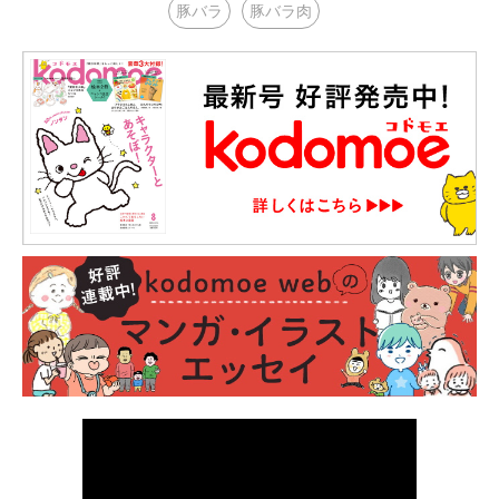
豚バラ
豚バラ肉