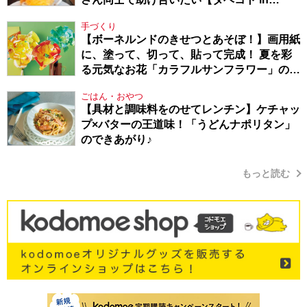
Berlin・130】
手づくり
【ボーネルンドのきせつとあそぼ！】画用紙
に、塗って、切って、貼って完成！ 夏を彩
る元気なお花「カラフルサンフラワー」の作
り方
ごはん・おやつ
【具材と調味料をのせてレンチン】ケチャッ
プ×バターの王道味！「うどんナポリタン」
のできあがり♪
もっと読む