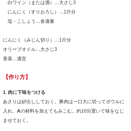
白ワイン（または酒）…大さじ3
にんにく（すりおろし）…1片分
塩・こしょう…各適量
にんにく（みじん切り）…1片分
オリーブオイル…大さじ3
香菜…適宜
【作り方】
1. 肉に下味をつける
あさりは砂出ししておく。豚肉は一口大に切ってボウルに
入れ、
A
の材料を加えてもみこむ。約10分置いて味をなじ
ませておく。