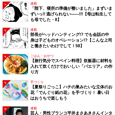
連載
1
「陛下、寝所の準備が整いました」まずいま
ずいっ!! 逃げられない――!!!【母は転生して
も母でした・8】
連載
2
部長がヘッドハンティング!? でも会話の中
身は子どものオペレーション!?【こんな上司
と働きたいわけでして！58】
ごはん・おやつ
3
【旅行気分でスペイン料理】炊飯器に材料を
入れて炊くだけでおいしい「パエリア」の作
り方
手づくり
4
【夏祭りごっこ】ハチの巣みたいな立体のお
花「でんぐり紙の花」を手づくり！ 暑い日
はおうちで楽しもう
連載
5
芸人・男性ブランコ平井まさあきさんインタ