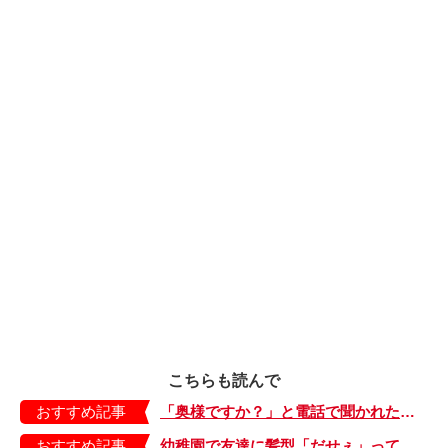
こちらも読んで
おすすめ記事
「奥様ですか？」と電話で聞かれたときは、こう返す。義父と同居してよかったこと【しぶしぶ同居したら義父が最高だった件・9】
おすすめ記事
幼稚園で友達に髪型「だせぇ」って言われた。母の好みはこれまでか…【もちもち！おもちBOY・35】