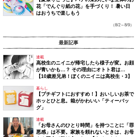
花「でんぐり紙の花」を手づくり！ 暑い日
はおうちで楽しもう
（8/2～8/9）
最新記事
連載
高校生のニイニが帰宅したら様子が変。お顔
が青いかも…？ その理由にオトト君は…
【10歳差兄弟！ぼくのニイニは高校生・3】
暮らし
【プチギフトにおすすめ！】おいしいお茶で
ホッとひと息。箱がかわいい「ティーバッ
グ」
連載
「お母さんのひとり時間」を持つことに「罪
悪感」は不要。家族を頼れないときは、お母