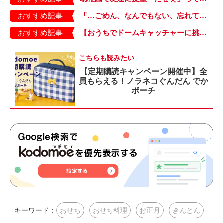
おすすめ記事
「…ごめん、なんでもない、忘れて」。駅のホームで思わず無言になった、中1の冬のこと【大きくなってく娘と私・65】
おすすめ記事
【おうちでドームキャッチャーに挑戦だ】アンパンマン わくわくドームキャッチャー
こちらも読みたい
【定期購読キャンペーン開催中】全
員もらえる！ノラネコぐんだん でか
ポーチ
キーワード：
おせち
おせち料理
お正月
きんとん