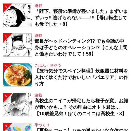
連載
1
「陛下、寝所の準備が整いました」まずいま
ずいっ!! 逃げられない――!!!【母は転生して
も母でした・8】
連載
2
部長がヘッドハンティング!? でも会話の中
身は子どものオペレーション!?【こんな上司
と働きたいわけでして！58】
ごはん・おやつ
3
【旅行気分でスペイン料理】炊飯器に材料を
入れて炊くだけでおいしい「パエリア」の作
り方
連載
4
高校生のニイニが帰宅したら様子が変。お顔
が青いかも…？ その理由にオトト君は…
【10歳差兄弟！ぼくのニイニは高校生・3】
手づくり
5
【夏祭りごっこ】ハチの巣みたいな立体のお