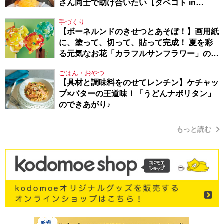
さん同士で助け合いたい【タベコト in
Berlin・130】
手づくり
【ボーネルンドのきせつとあそぼ！】画用紙
に、塗って、切って、貼って完成！ 夏を彩
る元気なお花「カラフルサンフラワー」の作
り方
ごはん・おやつ
【具材と調味料をのせてレンチン】ケチャッ
プ×バターの王道味！「うどんナポリタン」
のできあがり♪
もっと読む