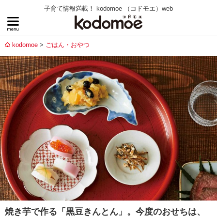
子育て情報満載！ kodomoe （コドモエ）web
kodomoe
ごはん・おやつ
焼き芋で作る「黒豆きんとん」。今度のおせちは、