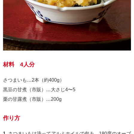
材料 4人分
さつまいも…2本（約400g）
黒豆の甘煮（市販）…大さじ4〜5
栗の甘露煮（市販）…200g
作り方
1.
さつまいもは洗ってアルミホイルで包み、180度のオーブ