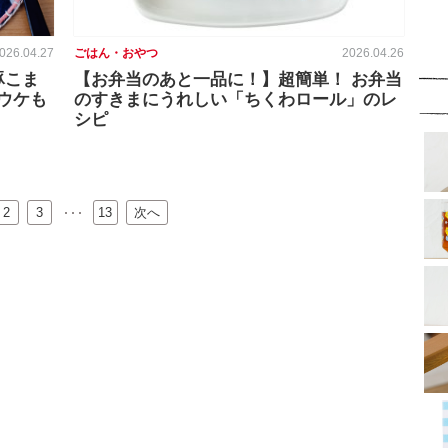
026.04.27
ごはん・おやつ
2026.04.26
豚こま
【お弁当のあと一品に！】超簡単！ お弁当
ウケも
のすきまにうれしい「ちくわロール」のレ
シピ
2
…
3
13
次へ