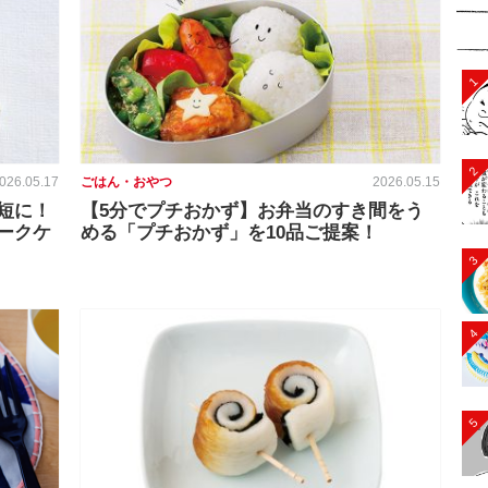
1
2
026.05.17
ごはん・おやつ
2026.05.15
短に！
【5分でプチおかず】お弁当のすき間をう
ークケ
める「プチおかず」を10品ご提案！
3
4
5