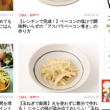
026.07.16
ごはん・おやつ
2026.06.21
めても
【レンチンで完成！】ベーコンの塩けで調
ごはん
味料いらずの「アスパラベーコン巻き」の
作り方
026.06.05
ごはん・おやつ
2026.05.25
間を埋
【玉ねぎで副菜】火を使わずに数分で作れ
イント
る！ じゃこの味が染み出ておいしい「玉ね