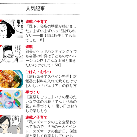
人気記事
連載／子育て
「陛下、寝所の準備が整いまし
た」まずいまずいっ!! 逃げられ
ない――!!!【母は転生しても母
でした・8】
連載
部長がヘッドハンティング!? で
も会話の中身は子どものオペレ
ーション!?【こんな上司と働き
たいわけでして！58】
ごはん・おやつ
【旅行気分でスペイン料理】炊
飯器に材料を入れて炊くだけで
おいしい「パエリア」の作り方
手づくり
【夏祭りごっこ】ハチの巣みた
いな立体のお花「でんぐり紙の
花」を手づくり！ 暑い日はおう
ちで楽しもう
連載／子育て
「私スズマークのこと全部わか
ってるので」PTAの一大イベン
ト、スズマークの集計日、保護
者と楽しく作業をしていたら…