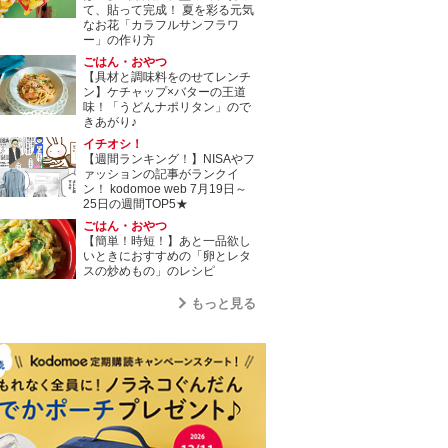
て、貼って完成！ 夏を彩る元気
なお花「カラフルサンフラワ
ー」の作り方
ごはん・おやつ
【具材と調味料をのせてレンチ
ン】ケチャップ×バターの王道
味！「うどんナポリタン」ので
きあがり♪
イチオシ！
【週間ランキング！】NISAやフ
ァッションの記事がランクイ
ン！ kodomoe web 7月19日～
25日の週間TOP5★
ごはん・おやつ
【簡単！時短！】あと一品欲し
いときにおすすめの「卵とレタ
スの炒めもの」のレシピ
もっと見る