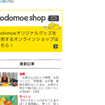
最新記事
連載
「お母さんのひとり時間」を持
つことに「罪悪感」は不要。家
族を頼れないときは、お母さん
同士で助け合いたい【タベコト
in Berlin・130】
手づくり
【ボーネルンドのきせつとあそ
ぼ！】画用紙に、塗って、切っ