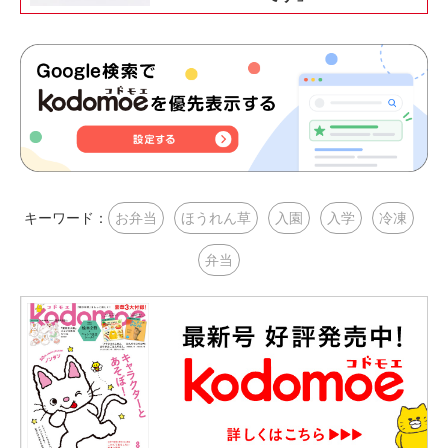
キーワード：
お弁当
ほうれん草
入園
入学
冷凍
弁当