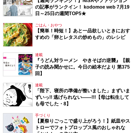
【週間ランキング！】NISAやファッション
の記事がランクイン！ kodomoe web 7月19
日～25日の週間TOP5★
ごはん・おやつ
【簡単！時短！】あと一品欲しいときにおす
すめの「卵とレタスの炒めもの」のレシピ
連載
『うどん対ラーメン やきそばの逆襲』【親
子の読み聞かせに。今日の絵本だより 第375
回】
連載
「陛下、寝所の準備が整いました」まずいま
ずいっ!! 逃げられない――!!!【母は転生して
も母でした・8】
手づくり
【夏祭りごっこで盛り上がろう！】紙皿やス
トローでフォトプロップス風のおしゃれな