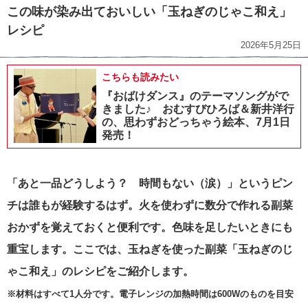
この味が染み出ておいしい「玉ねぎのじゃこ和え」
レシピ
2026年5月25日
こちらも読みたい
『おばけダンス』のテーマソングがで
きました♪ おむすびひろば＆新井洋行
の、思わずおどっちゃう絵本、7月1日
発売！
「あと一品どうしよう？ 時間もない（涙）」というピン
チは誰もが経験するはず。火を使わずに数分で作れる副菜
おかずを覚えておくと便利です。色味を足したいときにも
重宝します。ここでは、玉ねぎを使った副菜「玉ねぎのじ
ゃこ和え」のレシピをご紹介します。
※材料はすべて1人分です。電子レンジの加熱時間は600Wのものを目安