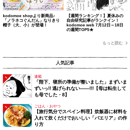
kodomoe shopより新商品♪
【週間ランキング！】夏休みの
「ノラネコぐんだん」なりきり
自由研究記事がランクイン！
帽子（大、小）が登場！
kodomoe web 7月12日～18日
の週間TOP5★
もっと読む
人気記事
連載
1
「陛下、寝所の準備が整いました」まずいま
ずいっ!! 逃げられない――!!!【母は転生して
も母でした・8】
ごはん・おやつ
2
【旅行気分でスペイン料理】炊飯器に材料を
入れて炊くだけでおいしい「パエリア」の作
り方