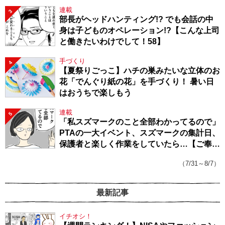
連載
3
部長がヘッドハンティング!? でも会話の中
身は子どものオペレーション!?【こんな上司
と働きたいわけでして！58】
手づくり
4
【夏祭りごっこ】ハチの巣みたいな立体のお
花「でんぐり紙の花」を手づくり！ 暑い日
はおうちで楽しもう
連載
5
「私スズマークのこと全部わかってるので」
PTAの一大イベント、スズマークの集計日、
保護者と楽しく作業をしていたら…【ご奉仕
戦隊★PTA・19】
（7/31～8/7）
最新記事
イチオシ！