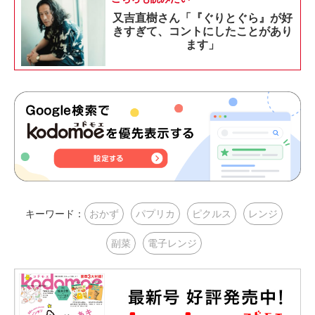
又吉直樹さん「『ぐりとぐら』が好
きすぎて、コントにしたことがあり
ます」
キーワード：
おかず
パプリカ
ピクルス
レンジ
副菜
電子レンジ