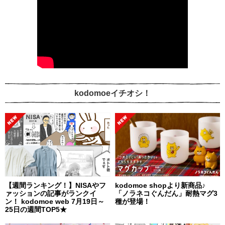
kodomoeイチオシ！
【週間ランキング！】NISAやフ
kodomoe shopより新商品♪
ァッションの記事がランクイ
「ノラネコぐんだん」耐熱マグ3
ン！ kodomoe web 7月19日～
種が登場！
25日の週間TOP5★