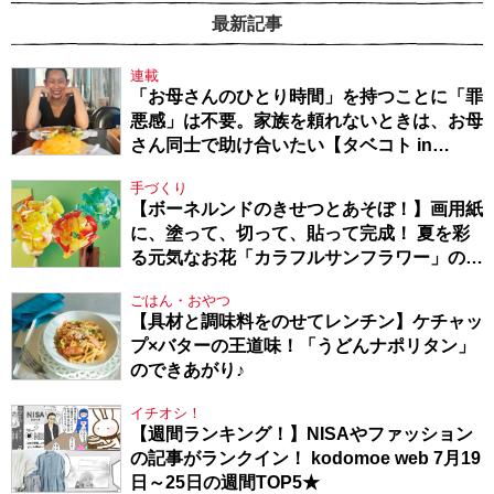
最新記事
連載
「お母さんのひとり時間」を持つことに「罪
悪感」は不要。家族を頼れないときは、お母
さん同士で助け合いたい【タベコト in
Berlin・130】
手づくり
【ボーネルンドのきせつとあそぼ！】画用紙
に、塗って、切って、貼って完成！ 夏を彩
る元気なお花「カラフルサンフラワー」の作
り方
ごはん・おやつ
【具材と調味料をのせてレンチン】ケチャッ
プ×バターの王道味！「うどんナポリタン」
のできあがり♪
イチオシ！
【週間ランキング！】NISAやファッション
の記事がランクイン！ kodomoe web 7月19
日～25日の週間TOP5★