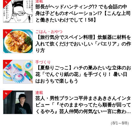
連載
2
部長がヘッドハンティング!? でも会話の中
身は子どものオペレーション!?【こんな上司
と働きたいわけでして！58】
ごはん・おやつ
3
【旅行気分でスペイン料理】炊飯器に材料を
入れて炊くだけでおいしい「パエリア」の作
り方
手づくり
4
【夏祭りごっこ】ハチの巣みたいな立体のお
花「でんぐり紙の花」を手づくり！ 暑い日
はおうちで楽しもう
連載
5
芸人・男性ブランコ平井まさあきさんインタ
ビュー「『そのままやってたら順番が回って
くるやろ』芸人仲間の何気ない一言に救われ
てきたから、頑張れる」
（8/1～8/8）