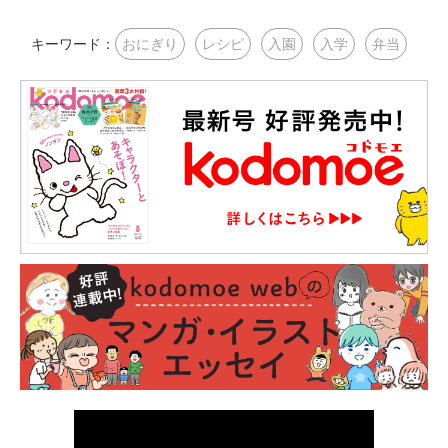
キーワード：
おにぎり
レシピ
入園
入学
弁当