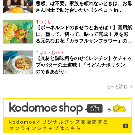
悪感」は不要。家族を頼れないときは、お母
さん同士で助け合いたい【タベコト in
Berlin・130】
手づくり
【ボーネルンドのきせつとあそぼ！】画用紙
に、塗って、切って、貼って完成！ 夏を彩
る元気なお花「カラフルサンフラワー」の作
り方
ごはん・おやつ
【具材と調味料をのせてレンチン】ケチャッ
プ×バターの王道味！「うどんナポリタン」
のできあがり♪
もっと読む