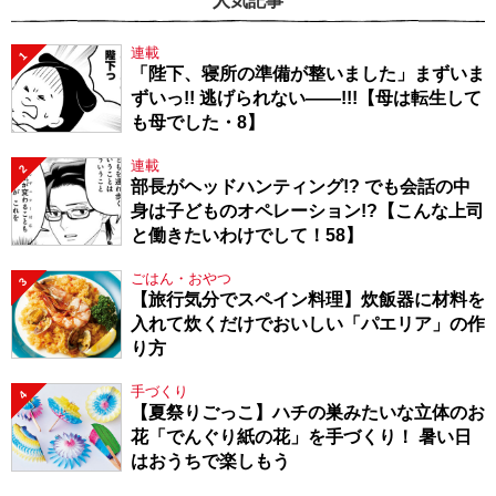
人気記事
連載
1
「陛下、寝所の準備が整いました」まずいま
ずいっ!! 逃げられない――!!!【母は転生して
も母でした・8】
連載
2
部長がヘッドハンティング!? でも会話の中
身は子どものオペレーション!?【こんな上司
と働きたいわけでして！58】
ごはん・おやつ
3
【旅行気分でスペイン料理】炊飯器に材料を
入れて炊くだけでおいしい「パエリア」の作
り方
手づくり
4
【夏祭りごっこ】ハチの巣みたいな立体のお
花「でんぐり紙の花」を手づくり！ 暑い日
はおうちで楽しもう