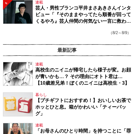
連載
5
芸人・男性ブランコ平井まさあきさんインタ
ビュー「『そのままやってたら順番が回って
くるやろ』芸人仲間の何気ない一言に救われ
てきたから、頑張れる」
（8/2～8/9）
最新記事
連載
高校生のニイニが帰宅したら様子が変。お顔
が青いかも…？ その理由にオトト君は…
【10歳差兄弟！ぼくのニイニは高校生・3】
暮らし
【プチギフトにおすすめ！】おいしいお茶で
ホッとひと息。箱がかわいい「ティーバッ
グ」
連載
「お母さんのひとり時間」を持つことに「罪