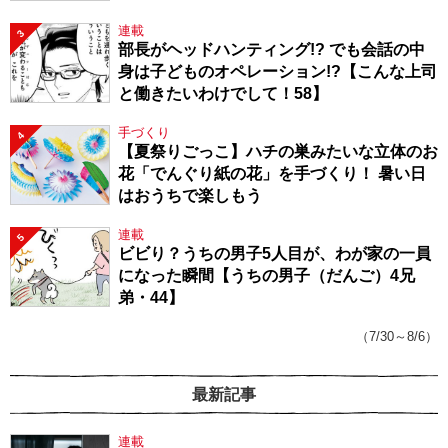
連載
3
部長がヘッドハンティング!? でも会話の中
身は子どものオペレーション!?【こんな上司
と働きたいわけでして！58】
手づくり
4
【夏祭りごっこ】ハチの巣みたいな立体のお
花「でんぐり紙の花」を手づくり！ 暑い日
はおうちで楽しもう
連載
5
ビビり？うちの男子5人目が、わが家の一員
になった瞬間【うちの男子（だんご）4兄
弟・44】
（7/30～8/6）
最新記事
連載