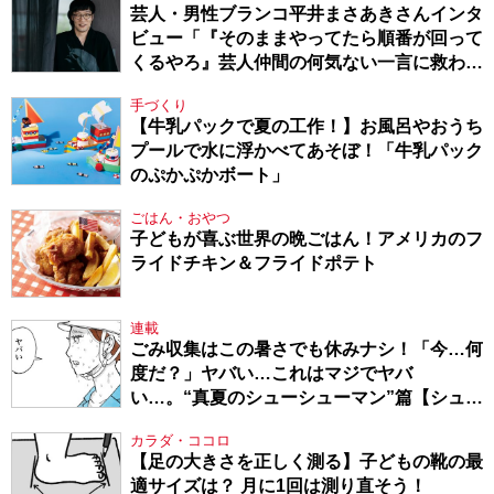
芸人・男性ブランコ平井まさあきさんインタ
ビュー「『そのままやってたら順番が回って
くるやろ』芸人仲間の何気ない一言に救われ
てきたから、頑張れる」
手づくり
【牛乳パックで夏の工作！】お風呂やおうち
プールで水に浮かべてあそぼ！「牛乳パック
のぷかぷかボート」
ごはん・おやつ
子どもが喜ぶ世界の晩ごはん！アメリカのフ
ライドチキン＆フライドポテト
連載
ごみ収集はこの暑さでも休みナシ！「今…何
度だ？」ヤバい…これはマジでヤバ
い…。“真夏のシューシューマン”篇【シュー
シューマン・17】
カラダ・ココロ
【足の大きさを正しく測る】子どもの靴の最
適サイズは？ 月に1回は測り直そう！