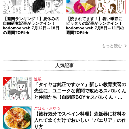
【週間ランキング！】夏休みの
【読まれてます！】暑い季節に
自由研究記事がランクイン！
ピッタリの記事がランクイン！
kodomoe web 7月12日～18日
kodomoe web 7月5日～11日の
の週間TOP5★
週間TOP5★
もっと読む
人気記事
連載
1
「タイヤは純正ですか？」新しい教育実習の
先生に、ユニークな質問で攻めるスバルくん
と仲間たち【自閉症BOY★スバルくん・
143】
ごはん・おやつ
2
【旅行気分でスペイン料理】炊飯器に材料を
入れて炊くだけでおいしい「パエリア」の作
り方