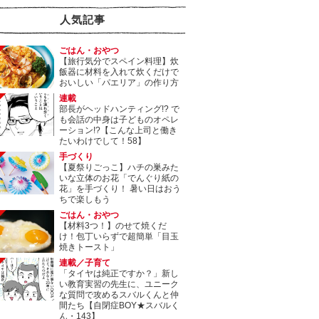
人気記事
ごはん・おやつ
【旅行気分でスペイン料理】炊
飯器に材料を入れて炊くだけで
おいしい「パエリア」の作り方
連載
部長がヘッドハンティング!? で
も会話の中身は子どものオペレ
ーション!?【こんな上司と働き
たいわけでして！58】
手づくり
【夏祭りごっこ】ハチの巣みた
いな立体のお花「でんぐり紙の
花」を手づくり！ 暑い日はおう
ちで楽しもう
ごはん・おやつ
【材料3つ！】のせて焼くだ
け！包丁いらずで超簡単「目玉
焼きトースト」
連載／子育て
「タイヤは純正ですか？」新し
い教育実習の先生に、ユニーク
な質問で攻めるスバルくんと仲
間たち【自閉症BOY★スバルく
ん・143】