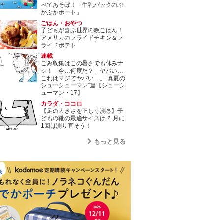
べてあそぼ！「牛乳パックのぷ
かぷかボート」
ごはん・おやつ
子どもが喜ぶ世界の晩ごはん！
アメリカのフライドチキン＆フ
ライドポテト
連載
ごみ収集はこの暑さでも休みナ
シ！「今…何度だ？」ヤバい…
これはマジでヤバい…。“真夏の
シューシューマン”篇【シューシ
ューマン・17】
カラダ・ココロ
【足の大きさを正しく測る】子
どもの靴の最適サイズは？ 月に
1回は測り直そう！
もっと見る