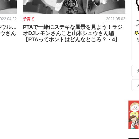
022.04.22
子育て
2021.05.02
ルウル…
PTAで一緒にステキな風景を見よう！ラジ
ュウさん
オDJレモンさんこと山本シュウさん編
【PTAってホントはどんなところ？・4】