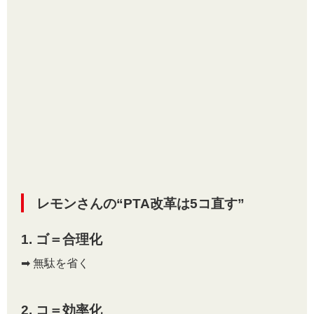
レモンさんの“PTA改革は5コ直す”
1. ゴ＝合理化
➡ 無駄を省く
2. コ＝効率化