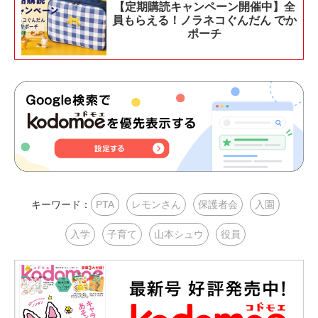
【定期購読キャンペーン開催中】全
員もらえる！ノラネコぐんだん でか
ポーチ
キーワード：
PTA
レモンさん
保護者会
入園
入学
子育て
山本シュウ
役員