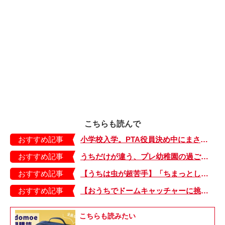
こちらも読んで
おすすめ記事
小学校入学。PTA役員決め中にまさかの再会!?【くまのこ兄弟の家族日記】
おすすめ記事
うちだけが違う、プレ幼稚園の過ごし方。待ち時間には思わず涙…。息子が自閉症とわかるまでのこと・3【自閉症BOY★スバルくん・37】
おすすめ記事
【うちは虫が超苦手】「ちまっとした虫にも大騒ぎ！」「可愛い系の虫……でも逃げる！」教えて！ みんなの虫ギライエピソード
おすすめ記事
【おうちでドームキャッチャーに挑戦だ】アンパンマン わくわくドームキャッチャー
こちらも読みたい