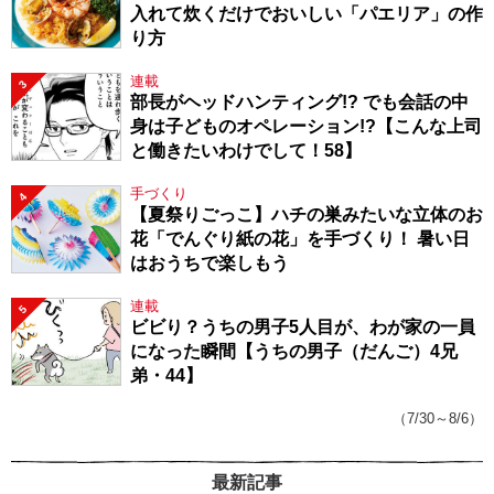
入れて炊くだけでおいしい「パエリア」の作
り方
連載
3
部長がヘッドハンティング!? でも会話の中
身は子どものオペレーション!?【こんな上司
と働きたいわけでして！58】
手づくり
4
【夏祭りごっこ】ハチの巣みたいな立体のお
花「でんぐり紙の花」を手づくり！ 暑い日
はおうちで楽しもう
連載
5
ビビり？うちの男子5人目が、わが家の一員
になった瞬間【うちの男子（だんご）4兄
弟・44】
（7/30～8/6）
最新記事