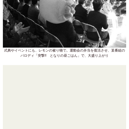
式典やイベントにも、レモンの被り物で。運動会の弁当を復活させ、某番組の
パロディ「突撃!! となりの昼ごはん」で、大盛り上がり