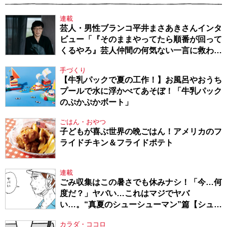
連載
芸人・男性ブランコ平井まさあきさんインタ
ビュー「『そのままやってたら順番が回って
くるやろ』芸人仲間の何気ない一言に救われ
てきたから、頑張れる」
手づくり
【牛乳パックで夏の工作！】お風呂やおうち
プールで水に浮かべてあそぼ！「牛乳パック
のぷかぷかボート」
ごはん・おやつ
子どもが喜ぶ世界の晩ごはん！アメリカのフ
ライドチキン＆フライドポテト
連載
ごみ収集はこの暑さでも休みナシ！「今…何
度だ？」ヤバい…これはマジでヤバ
い…。“真夏のシューシューマン”篇【シュー
シューマン・17】
カラダ・ココロ