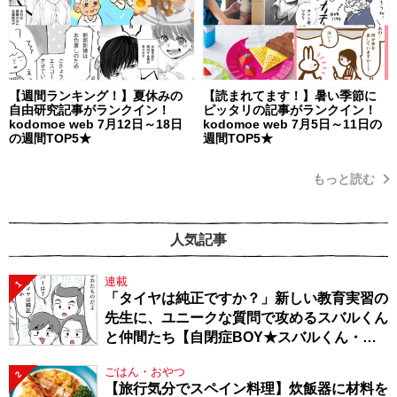
【週間ランキング！】夏休みの
【読まれてます！】暑い季節に
自由研究記事がランクイン！
ピッタリの記事がランクイン！
kodomoe web 7月12日～18日
kodomoe web 7月5日～11日の
の週間TOP5★
週間TOP5★
もっと読む
人気記事
連載
1
「タイヤは純正ですか？」新しい教育実習の
先生に、ユニークな質問で攻めるスバルくん
と仲間たち【自閉症BOY★スバルくん・
143】
ごはん・おやつ
2
【旅行気分でスペイン料理】炊飯器に材料を