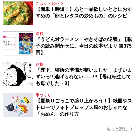
ごはん・おやつ
【簡単！時短！】あと一品欲しいときにおす
すめの「卵とレタスの炒めもの」のレシピ
連載
『うどん対ラーメン やきそばの逆襲』【親
子の読み聞かせに。今日の絵本だより 第375
回】
連載
「陛下、寝所の準備が整いました」まずいま
ずいっ!! 逃げられない――!!!【母は転生して
も母でした・8】
手づくり
【夏祭りごっこで盛り上がろう！】紙皿やス
トローでフォトプロップス風のおしゃれな
「おめん」の作り方
もっと読む