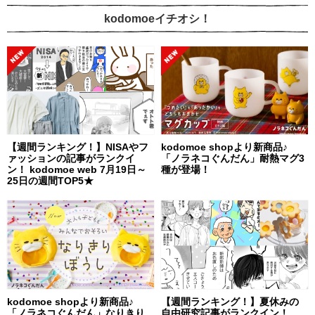
kodomoeイチオシ！
【週間ランキング！】NISAやフ
kodomoe shopより新商品♪
ァッションの記事がランクイ
「ノラネコぐんだん」耐熱マグ3
ン！ kodomoe web 7月19日～
種が登場！
25日の週間TOP5★
kodomoe shopより新商品♪
【週間ランキング！】夏休みの
「ノラネコぐんだん」なりきり
自由研究記事がランクイン！