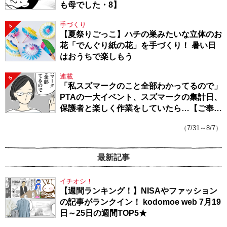
も母でした・8】
手づくり
4
【夏祭りごっこ】ハチの巣みたいな立体のお
花「でんぐり紙の花」を手づくり！ 暑い日
はおうちで楽しもう
連載
5
「私スズマークのこと全部わかってるので」
PTAの一大イベント、スズマークの集計日、
保護者と楽しく作業をしていたら…【ご奉仕
戦隊★PTA・19】
（7/31～8/7）
最新記事
イチオシ！
【週間ランキング！】NISAやファッション
の記事がランクイン！ kodomoe web 7月19
日～25日の週間TOP5★