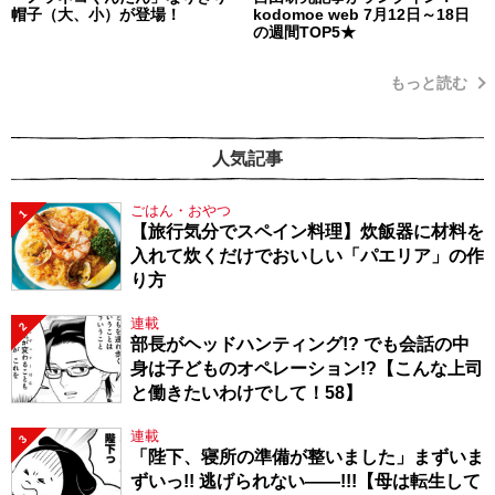
帽子（大、小）が登場！
kodomoe web 7月12日～18日
の週間TOP5★
もっと読む
人気記事
ごはん・おやつ
1
【旅行気分でスペイン料理】炊飯器に材料を
入れて炊くだけでおいしい「パエリア」の作
り方
連載
2
部長がヘッドハンティング!? でも会話の中
身は子どものオペレーション!?【こんな上司
と働きたいわけでして！58】
連載
3
「陛下、寝所の準備が整いました」まずいま
ずいっ!! 逃げられない――!!!【母は転生して