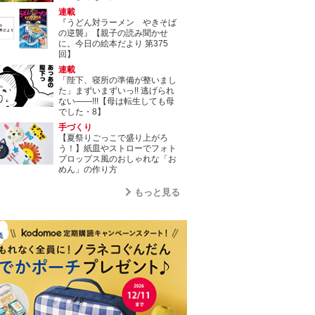
連載
『うどん対ラーメン やきそば
の逆襲』【親子の読み聞かせ
に。今日の絵本だより 第375
回】
連載
「陛下、寝所の準備が整いまし
た」まずいまずいっ!! 逃げられ
ない――!!!【母は転生しても母
でした・8】
手づくり
【夏祭りごっこで盛り上がろ
う！】紙皿やストローでフォト
プロップス風のおしゃれな「お
めん」の作り方
もっと見る