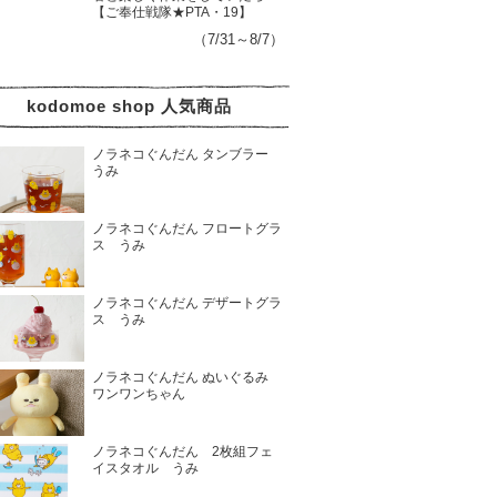
【ご奉仕戦隊★PTA・19】
（7/31～8/7）
kodomoe shop 人気商品
ノラネコぐんだん タンブラー
うみ
ノラネコぐんだん フロートグラ
ス うみ
ノラネコぐんだん デザートグラ
ス うみ
ノラネコぐんだん ぬいぐるみ
ワンワンちゃん
ノラネコぐんだん 2枚組フェ
イスタオル うみ