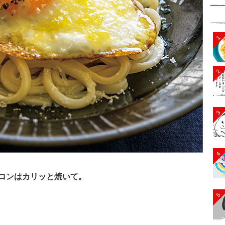
1
2
3
4
コンはカリッと焼いて。
5