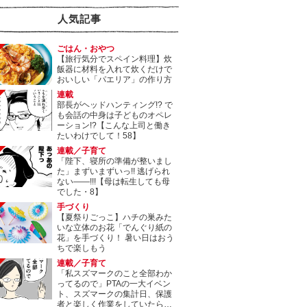
人気記事
ごはん・おやつ
【旅行気分でスペイン料理】炊
飯器に材料を入れて炊くだけで
おいしい「パエリア」の作り方
連載
部長がヘッドハンティング!? で
も会話の中身は子どものオペレ
ーション!?【こんな上司と働き
たいわけでして！58】
連載／子育て
「陛下、寝所の準備が整いまし
た」まずいまずいっ!! 逃げられ
ない――!!!【母は転生しても母
でした・8】
手づくり
【夏祭りごっこ】ハチの巣みた
いな立体のお花「でんぐり紙の
花」を手づくり！ 暑い日はおう
ちで楽しもう
連載／子育て
「私スズマークのこと全部わか
ってるので」PTAの一大イベン
ト、スズマークの集計日、保護
者と楽しく作業をしていたら…