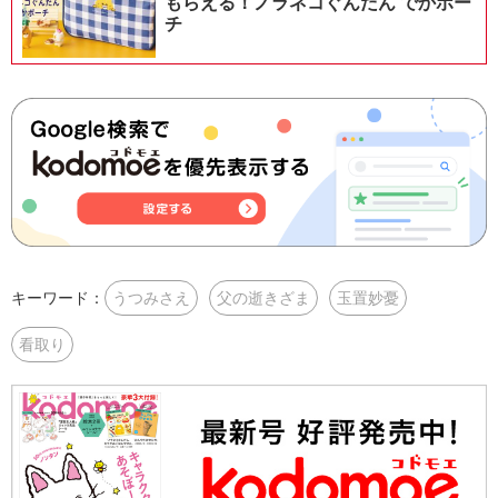
もらえる！ノラネコぐんだん でかポー
チ
キーワード：
うつみさえ
父の逝きざま
玉置妙憂
看取り