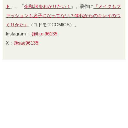
ト
」、「
令和JKをわかりたい！
」。著作に
『メイクもフ
ァッションも迷子になってない？
40代からのキレイのつ
くりかた
』
（コドモエCOMICS）。
Instagram：
@th.e.96135
X：
@sae96135