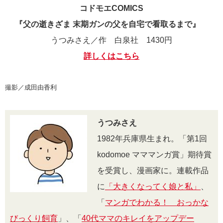
コドモエCOMICS
『父の逝きざま 末期ガンの父を自宅で看取るまで』
うつみさえ／作 白泉社 1430円
詳しくはこちら
撮影／成田由香利
うつみさえ
1982年兵庫県生まれ。「第1回
kodomoe マママンガ賞」期待賞
を受賞し、漫画家に。連載作品
に
「大きくなってく娘と私」
、
「
マンガでわかる！ おっかな
びっくり飼育
」、「
40代ママのキレイをアップデー