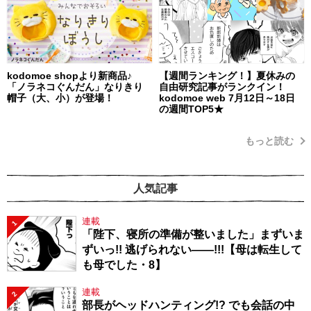
kodomoe shopより新商品♪
【週間ランキング！】夏休みの
「ノラネコぐんだん」なりきり
自由研究記事がランクイン！
帽子（大、小）が登場！
kodomoe web 7月12日～18日
の週間TOP5★
もっと読む
人気記事
連載
1
「陛下、寝所の準備が整いました」まずいま
ずいっ!! 逃げられない――!!!【母は転生して
も母でした・8】
連載
2
部長がヘッドハンティング!? でも会話の中