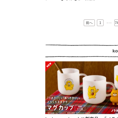
前へ
…
1
7
k