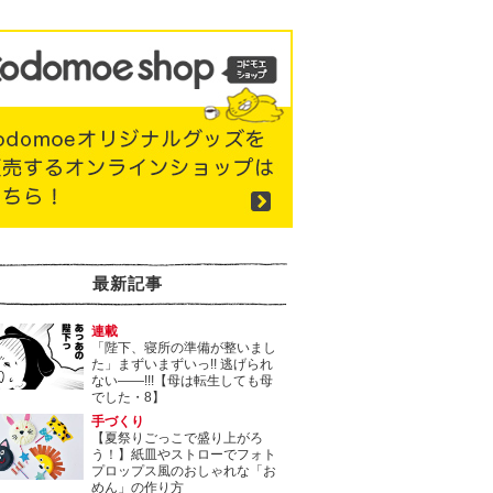
最新記事
連載
「陛下、寝所の準備が整いまし
た」まずいまずいっ!! 逃げられ
ない――!!!【母は転生しても母
でした・8】
手づくり
【夏祭りごっこで盛り上がろ
う！】紙皿やストローでフォト
プロップス風のおしゃれな「お
めん」の作り方