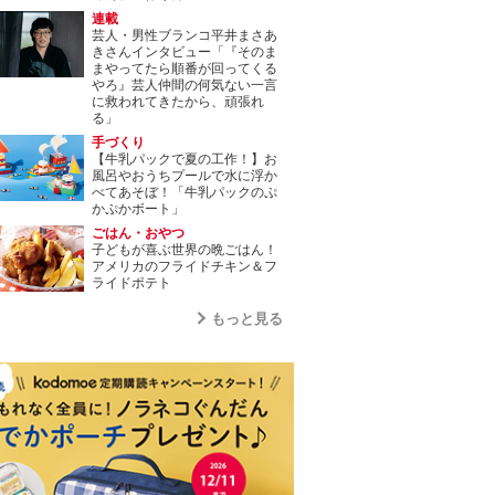
連載
芸人・男性ブランコ平井まさあ
きさんインタビュー「『そのま
まやってたら順番が回ってくる
やろ』芸人仲間の何気ない一言
に救われてきたから、頑張れ
る」
手づくり
【牛乳パックで夏の工作！】お
風呂やおうちプールで水に浮か
べてあそぼ！「牛乳パックのぷ
かぷかボート」
ごはん・おやつ
子どもが喜ぶ世界の晩ごはん！
アメリカのフライドチキン＆フ
ライドポテト
もっと見る