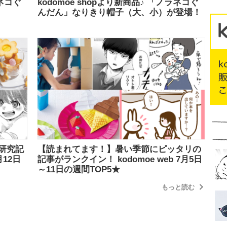
ラネコぐ
kodomoe shopより新商品♪ 「ノラネコぐ
んだん」なりきり帽子（大、小）が登場！
研究記
【読まれてます！】暑い季節にピッタリの
月12日
記事がランクイン！ kodomoe web 7月5日
～11日の週間TOP5★
もっと読む