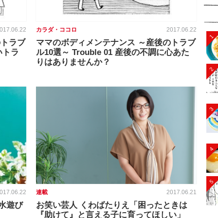
017.06.22
カラダ・ココロ
2017.06.22
1
のトラブ
ママのボディメンテナンス ～産後のトラブ
多いトラ
ル10選～ Trouble 01 産後の不調に心あた
りはありませんか？
2
3
4
5
017.06.22
連載
2017.06.21
水遊び
お笑い芸人 くわばたりえ「困ったときは
『助けて』と言える子に育ってほしい」