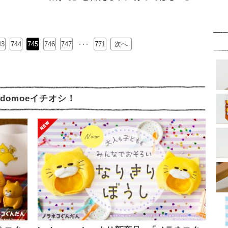
43
744
745
746
…
747
771
次へ
odomoeイチオシ！