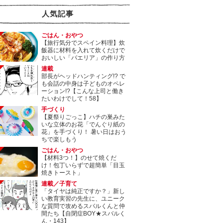
人気記事
ごはん・おやつ
【旅行気分でスペイン料理】炊
飯器に材料を入れて炊くだけで
おいしい「パエリア」の作り方
連載
部長がヘッドハンティング!? で
も会話の中身は子どものオペレ
ーション!?【こんな上司と働き
たいわけでして！58】
手づくり
【夏祭りごっこ】ハチの巣みた
いな立体のお花「でんぐり紙の
花」を手づくり！ 暑い日はおう
ちで楽しもう
ごはん・おやつ
【材料3つ！】のせて焼くだ
け！包丁いらずで超簡単「目玉
焼きトースト」
連載／子育て
「タイヤは純正ですか？」新し
い教育実習の先生に、ユニーク
な質問で攻めるスバルくんと仲
間たち【自閉症BOY★スバルく
ん・143】