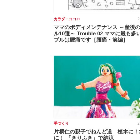
カラダ・ココロ
2
ママのボディメンテナンス ～産後
ル10選～ Trouble 02 ママに最も
ブルは腰痛です［腰痛・前編］
手づくり
2
片桐仁の親子でねんど道 植木に！
に！ 「きりふき」で納涼