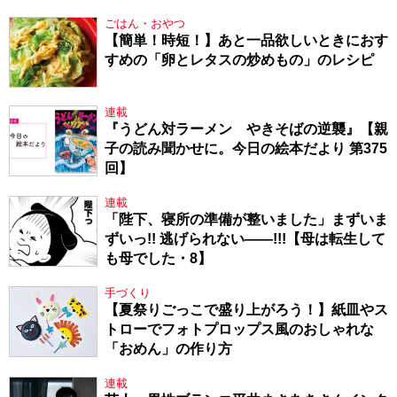
ごはん・おやつ
【簡単！時短！】あと一品欲しいときにおす
すめの「卵とレタスの炒めもの」のレシピ
連載
『うどん対ラーメン やきそばの逆襲』【親
子の読み聞かせに。今日の絵本だより 第375
回】
連載
「陛下、寝所の準備が整いました」まずいま
ずいっ!! 逃げられない――!!!【母は転生して
も母でした・8】
手づくり
【夏祭りごっこで盛り上がろう！】紙皿やス
トローでフォトプロップス風のおしゃれな
「おめん」の作り方
連載