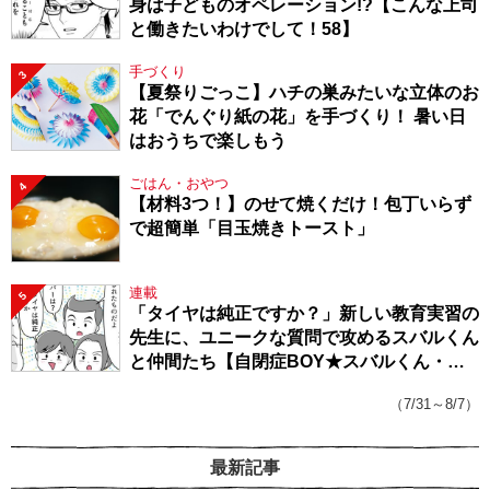
身は子どものオペレーション!?【こんな上司
と働きたいわけでして！58】
手づくり
3
【夏祭りごっこ】ハチの巣みたいな立体のお
花「でんぐり紙の花」を手づくり！ 暑い日
はおうちで楽しもう
ごはん・おやつ
4
【材料3つ！】のせて焼くだけ！包丁いらず
で超簡単「目玉焼きトースト」
連載
5
「タイヤは純正ですか？」新しい教育実習の
先生に、ユニークな質問で攻めるスバルくん
と仲間たち【自閉症BOY★スバルくん・
143】
（7/31～8/7）
最新記事