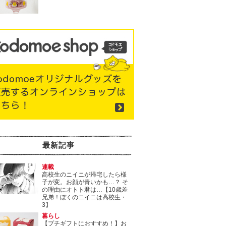
最新記事
連載
高校生のニイニが帰宅したら様
子が変。お顔が青いかも…？ そ
の理由にオトト君は…【10歳差
兄弟！ぼくのニイニは高校生・
3】
暮らし
【プチギフトにおすすめ！】お