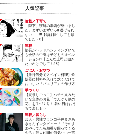
人気記事
連載／子育て
「陛下、寝所の準備が整いまし
た」まずいまずいっ!! 逃げられ
ない――!!!【母は転生しても母
でした・8】
連載
部長がヘッドハンティング!? で
も会話の中身は子どものオペレ
ーション!?【こんな上司と働き
たいわけでして！58】
ごはん・おやつ
【旅行気分でスペイン料理】炊
飯器に材料を入れて炊くだけで
おいしい「パエリア」の作り方
手づくり
【夏祭りごっこ】ハチの巣みた
いな立体のお花「でんぐり紙の
花」を手づくり！ 暑い日はおう
ちで楽しもう
連載／暮らし
芸人・男性ブランコ平井まさあ
きさんインタビュー「『そのま
まやってたら順番が回ってくる
やろ』芸人仲間の何気ない一言