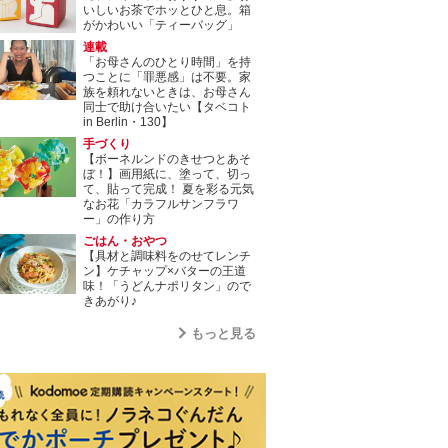
いしいお茶でホッとひと息。箱
がかわいい「ティーバッグ」
連載
「お母さんのひとり時間」を持
つことに「罪悪感」は不要。家
族を頼れないときは、お母さん
同士で助け合いたい【タベコト
in Berlin・130】
手づくり
【ボーネルンドのきせつとあそ
ぼ！】画用紙に、塗って、切っ
て、貼って完成！ 夏を彩る元気
なお花「カラフルサンフラワ
ー」の作り方
ごはん・おやつ
【具材と調味料をのせてレンチ
ン】ケチャップ×バターの王道
味！「うどんナポリタン」ので
きあがり♪
もっと見る