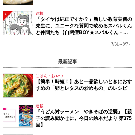
連載
5
「タイヤは純正ですか？」新しい教育実習の
先生に、ユニークな質問で攻めるスバルくん
と仲間たち【自閉症BOY★スバルくん・
143】
（7/31～8/7）
最新記事
ごはん・おやつ
【簡単！時短！】あと一品欲しいときにおす
すめの「卵とレタスの炒めもの」のレシピ
連載
『うどん対ラーメン やきそばの逆襲』【親
子の読み聞かせに。今日の絵本だより 第375
回】