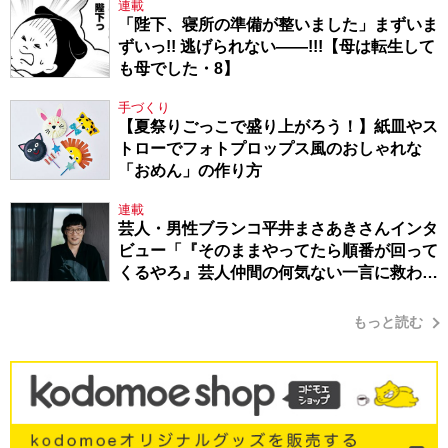
連載
「陛下、寝所の準備が整いました」まずいま
ずいっ!! 逃げられない――!!!【母は転生して
も母でした・8】
手づくり
【夏祭りごっこで盛り上がろう！】紙皿やス
トローでフォトプロップス風のおしゃれな
「おめん」の作り方
連載
芸人・男性ブランコ平井まさあきさんインタ
ビュー「『そのままやってたら順番が回って
くるやろ』芸人仲間の何気ない一言に救われ
てきたから、頑張れる」
もっと読む