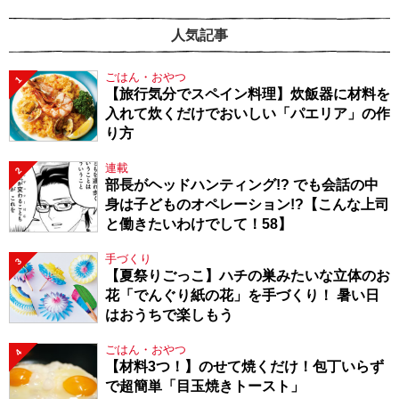
人気記事
ごはん・おやつ
1
【旅行気分でスペイン料理】炊飯器に材料を
入れて炊くだけでおいしい「パエリア」の作
り方
連載
2
部長がヘッドハンティング!? でも会話の中
身は子どものオペレーション!?【こんな上司
と働きたいわけでして！58】
手づくり
3
【夏祭りごっこ】ハチの巣みたいな立体のお
花「でんぐり紙の花」を手づくり！ 暑い日
はおうちで楽しもう
ごはん・おやつ
4
【材料3つ！】のせて焼くだけ！包丁いらず
で超簡単「目玉焼きトースト」