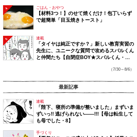
ごはん・おやつ
4
【材料3つ！】のせて焼くだけ！包丁いらず
で超簡単「目玉焼きトースト」
連載
5
「タイヤは純正ですか？」新しい教育実習の
先生に、ユニークな質問で攻めるスバルくん
と仲間たち【自閉症BOY★スバルくん・
143】
（7/30～8/6）
最新記事
連載
「陛下、寝所の準備が整いました」まずいま
ずいっ!! 逃げられない――!!!【母は転生して
も母でした・8】
手づくり