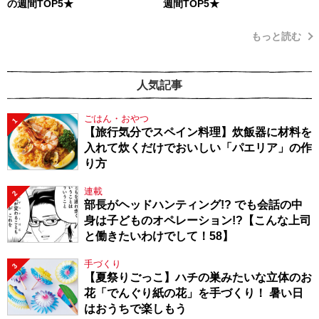
の週間TOP5★
週間TOP5★
もっと読む
人気記事
ごはん・おやつ
1
【旅行気分でスペイン料理】炊飯器に材料を
入れて炊くだけでおいしい「パエリア」の作
り方
連載
2
部長がヘッドハンティング!? でも会話の中
身は子どものオペレーション!?【こんな上司
と働きたいわけでして！58】
手づくり
3
【夏祭りごっこ】ハチの巣みたいな立体のお
花「でんぐり紙の花」を手づくり！ 暑い日
はおうちで楽しもう