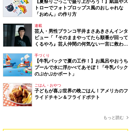
【夏祭りごっこで盛り上がろう！】紙皿やス
トローでフォトプロップス風のおしゃれな
「おめん」の作り方
連載
芸人・男性ブランコ平井まさあきさんインタ
ビュー「『そのままやってたら順番が回って
くるやろ』芸人仲間の何気ない一言に救われ
てきたから、頑張れる」
手づくり
【牛乳パックで夏の工作！】お風呂やおうち
プールで水に浮かべてあそぼ！「牛乳パック
のぷかぷかボート」
ごはん・おやつ
子どもが喜ぶ世界の晩ごはん！アメリカのフ
ライドチキン＆フライドポテト
もっと読む