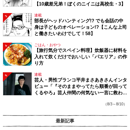
【10歳差兄弟！ぼくのニイニは高校生・3】
連載
3
部長がヘッドハンティング!? でも会話の中
身は子どものオペレーション!?【こんな上司
と働きたいわけでして！58】
ごはん・おやつ
4
【旅行気分でスペイン料理】炊飯器に材料を
入れて炊くだけでおいしい「パエリア」の作
り方
連載
5
芸人・男性ブランコ平井まさあきさんインタ
ビュー「『そのままやってたら順番が回って
くるやろ』芸人仲間の何気ない一言に救われ
てきたから、頑張れる」
（8/3～8/10）
最新記事