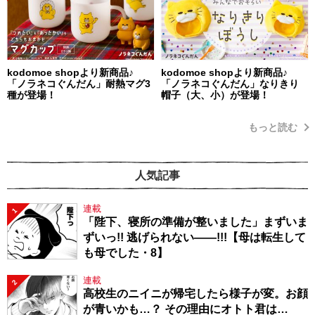
kodomoe shopより新商品♪
kodomoe shopより新商品♪
「ノラネコぐんだん」耐熱マグ3
「ノラネコぐんだん」なりきり
種が登場！
帽子（大、小）が登場！
もっと読む
人気記事
連載
1
「陛下、寝所の準備が整いました」まずいま
ずいっ!! 逃げられない――!!!【母は転生して
も母でした・8】
連載
2
高校生のニイニが帰宅したら様子が変。お顔
が青いかも…？ その理由にオトト君は…