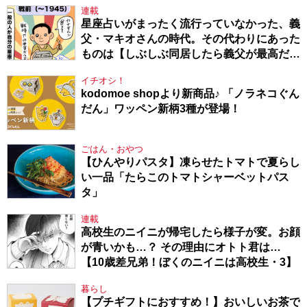
連載
星座占いがまったく流行っていなかった、義
父・マキオさんの時代。その代わりにあった
ものは【しぶしぶ同居したら義父が最高だっ
た件・104】
イチオシ！
kodomoe shopより新商品♪ 「ノラネコぐん
だん」ワッペン新柄3種が登場！
ごはん・おやつ
【ひんやりパスタ】凍らせたトマトで夏らし
い一品「たらこのトマトシャーベットパス
タ」
連載
高校生のニイニが帰宅したら様子が変。お顔
が青いかも…？ その理由にオトト君は…
【10歳差兄弟！ぼくのニイニは高校生・3】
暮らし
【プチギフトにおすすめ！】おいしいお茶で