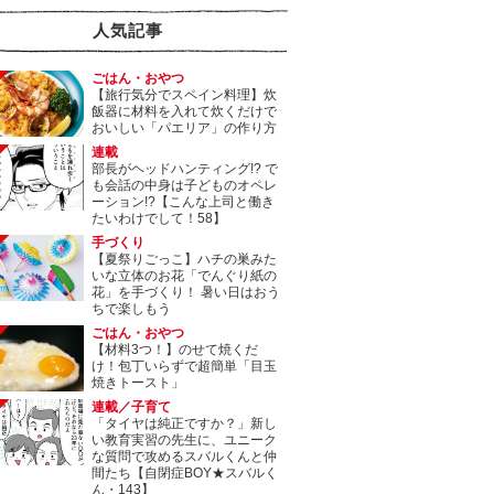
人気記事
ごはん・おやつ
【旅行気分でスペイン料理】炊
飯器に材料を入れて炊くだけで
おいしい「パエリア」の作り方
連載
部長がヘッドハンティング!? で
も会話の中身は子どものオペレ
ーション!?【こんな上司と働き
たいわけでして！58】
手づくり
【夏祭りごっこ】ハチの巣みた
いな立体のお花「でんぐり紙の
花」を手づくり！ 暑い日はおう
ちで楽しもう
ごはん・おやつ
【材料3つ！】のせて焼くだ
け！包丁いらずで超簡単「目玉
焼きトースト」
連載／子育て
「タイヤは純正ですか？」新し
い教育実習の先生に、ユニーク
な質問で攻めるスバルくんと仲
間たち【自閉症BOY★スバルく
ん・143】