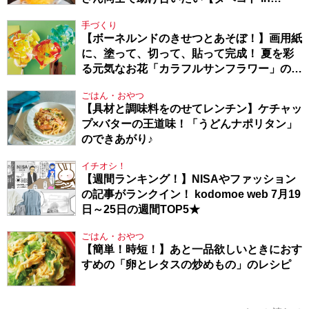
Berlin・130】
手づくり
【ボーネルンドのきせつとあそぼ！】画用紙
に、塗って、切って、貼って完成！ 夏を彩
る元気なお花「カラフルサンフラワー」の作
り方
ごはん・おやつ
【具材と調味料をのせてレンチン】ケチャッ
プ×バターの王道味！「うどんナポリタン」
のできあがり♪
イチオシ！
【週間ランキング！】NISAやファッション
の記事がランクイン！ kodomoe web 7月19
日～25日の週間TOP5★
ごはん・おやつ
【簡単！時短！】あと一品欲しいときにおす
すめの「卵とレタスの炒めもの」のレシピ