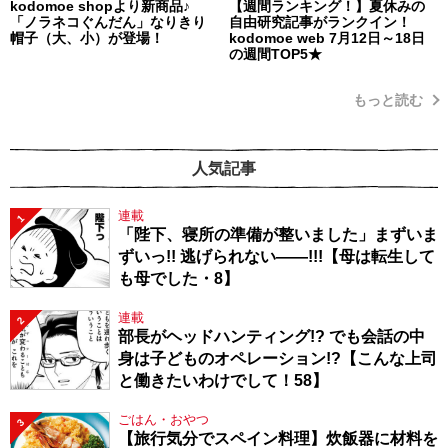
kodomoe shopより新商品♪
【週間ランキング！】夏休みの
「ノラネコぐんだん」なりきり
自由研究記事がランクイン！
帽子（大、小）が登場！
kodomoe web 7月12日～18日
の週間TOP5★
もっと読む
人気記事
連載
1
「陛下、寝所の準備が整いました」まずいま
ずいっ!! 逃げられない――!!!【母は転生して
も母でした・8】
連載
2
部長がヘッドハンティング!? でも会話の中
身は子どものオペレーション!?【こんな上司
と働きたいわけでして！58】
ごはん・おやつ
3
【旅行気分でスペイン料理】炊飯器に材料を