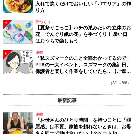
入れて炊くだけでおいしい「パエリア」の作
り方
手づくり
4
【夏祭りごっこ】ハチの巣みたいな立体のお
花「でんぐり紙の花」を手づくり！ 暑い日
はおうちで楽しもう
連載
5
「私スズマークのこと全部わかってるので」
PTAの一大イベント、スズマークの集計日、
保護者と楽しく作業をしていたら…【ご奉仕
戦隊★PTA・19】
（8/1～8/8）
最新記事
連載
「お母さんのひとり時間」を持つことに「罪
悪感」は不要。家族を頼れないときは、お母
さん同士で助け合いたい【タベコト in