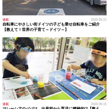
連載
2020.09.21
自転車にやさしい街ドイツの子ども乗せ自転車をご紹介
【教えて！世界の子育て～ドイツ～】
連載
2020.09.15
マレーシアのパパは、出産前から育児に積極的!?【教え