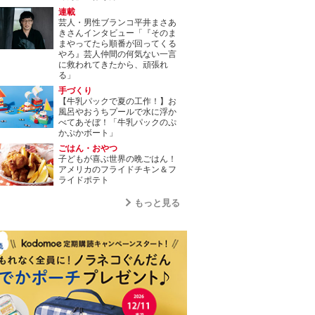
連載
芸人・男性ブランコ平井まさあ
きさんインタビュー「『そのま
まやってたら順番が回ってくる
やろ』芸人仲間の何気ない一言
に救われてきたから、頑張れ
る」
手づくり
【牛乳パックで夏の工作！】お
風呂やおうちプールで水に浮か
べてあそぼ！「牛乳パックのぷ
かぷかボート」
ごはん・おやつ
子どもが喜ぶ世界の晩ごはん！
アメリカのフライドチキン＆フ
ライドポテト
もっと見る