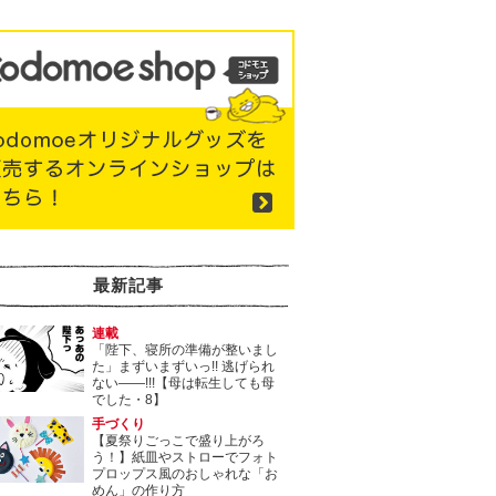
最新記事
連載
「陛下、寝所の準備が整いまし
た」まずいまずいっ!! 逃げられ
ない――!!!【母は転生しても母
でした・8】
手づくり
【夏祭りごっこで盛り上がろ
う！】紙皿やストローでフォト
プロップス風のおしゃれな「お
めん」の作り方