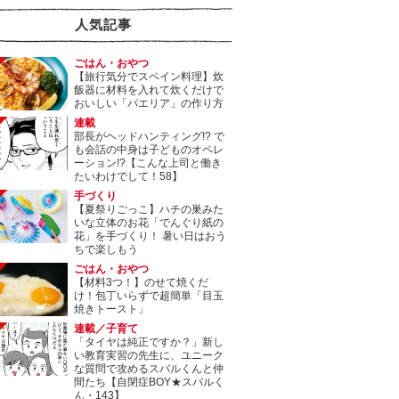
人気記事
ごはん・おやつ
【旅行気分でスペイン料理】炊
飯器に材料を入れて炊くだけで
おいしい「パエリア」の作り方
連載
部長がヘッドハンティング!? で
も会話の中身は子どものオペレ
ーション!?【こんな上司と働き
たいわけでして！58】
手づくり
【夏祭りごっこ】ハチの巣みた
いな立体のお花「でんぐり紙の
花」を手づくり！ 暑い日はおう
ちで楽しもう
ごはん・おやつ
【材料3つ！】のせて焼くだ
け！包丁いらずで超簡単「目玉
焼きトースト」
連載／子育て
「タイヤは純正ですか？」新し
い教育実習の先生に、ユニーク
な質問で攻めるスバルくんと仲
間たち【自閉症BOY★スバルく
ん・143】