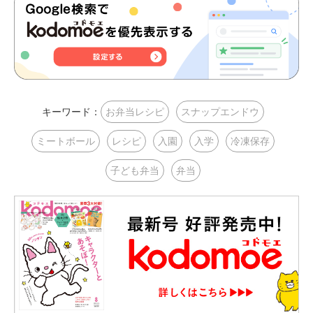
キーワード：
お弁当レシピ
スナップエンドウ
ミートボール
レシピ
入園
入学
冷凍保存
子ども弁当
弁当