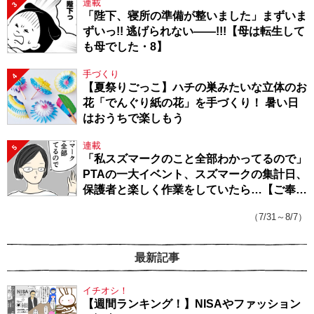
連載
3
「陛下、寝所の準備が整いました」まずいま
ずいっ!! 逃げられない――!!!【母は転生して
も母でした・8】
手づくり
4
【夏祭りごっこ】ハチの巣みたいな立体のお
花「でんぐり紙の花」を手づくり！ 暑い日
はおうちで楽しもう
連載
5
「私スズマークのこと全部わかってるので」
PTAの一大イベント、スズマークの集計日、
保護者と楽しく作業をしていたら…【ご奉仕
戦隊★PTA・19】
（7/31～8/7）
最新記事
イチオシ！
【週間ランキング！】NISAやファッション