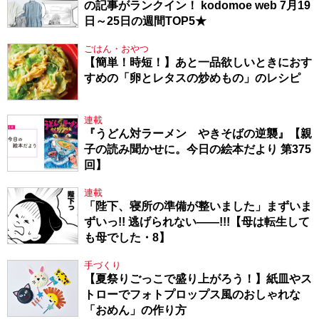
の記事がランクイン！ kodomoe web 7月19
日～25日の週間TOP5★
ごはん・おやつ
【簡単！時短！】あと一品欲しいときにおす
すめの「卵とレタスの炒めもの」のレシピ
連載
『うどん対ラーメン やきそばの逆襲』【親
子の読み聞かせに。今日の絵本だより 第375
回】
連載
「陛下、寝所の準備が整いました」まずいま
ずいっ!! 逃げられない――!!!【母は転生して
も母でした・8】
手づくり
【夏祭りごっこで盛り上がろう！】紙皿やス
トローでフォトプロップス風のおしゃれな
「おめん」の作り方