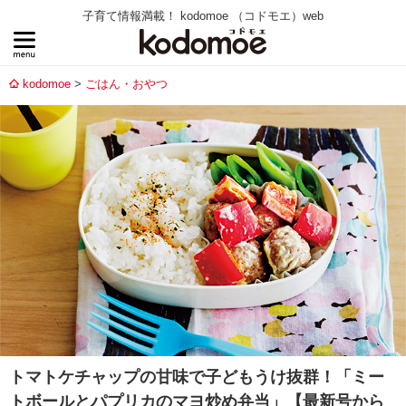
子育て情報満載！ kodomoe （コドモエ）web
kodomoe
ごはん・おやつ
トマトケチャップの甘味で子どもうけ抜群！「ミー
トボールとパプリカのマヨ炒め弁当」【最新号から