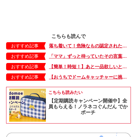
こちらも読んで
おすすめ記事
落ち着いて！危険なもの認定された「クマ耳帽子」のその後【今日のたやちゃん・38】
おすすめ記事
「ママ」ずっと待っていたその言葉。まさか、こんなときに聞くなんて…【少し大変で、すっごく幸せ～ドラベ症候群の娘と心臓に毛の生えた母～・16】
おすすめ記事
【簡単！時短！】あと一品欲しいときにおすすめの「卵とレタスの炒めもの」のレシピ
おすすめ記事
【おうちでドームキャッチャーに挑戦だ】アンパンマン わくわくドームキャッチャー
こちらも読みたい
【定期購読キャンペーン開催中】全
員もらえる！ノラネコぐんだん でか
ポーチ