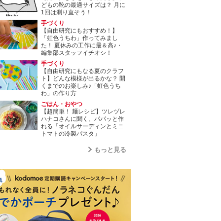
どもの靴の最適サイズは？ 月に
1回は測り直そう！
手づくり
【自由研究にもおすすめ！】
「虹色うちわ」作ってみまし
た！ 夏休みの工作に最＆高♪・
編集部スタッフイチオシ！
手づくり
【自由研究にもなる夏のクラフ
ト】どんな模様が出るかな？ 開
くまでのお楽しみ♪「虹色うち
わ」の作り方
ごはん・おやつ
【超簡単！ 麺レシピ】ツレヅレ
ハナコさんに聞く、パパッと作
れる「オイルサーディンとミニ
トマトの冷製パスタ」
もっと見る