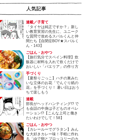
人気記事
連載／子育て
「タイヤは純正ですか？」新し
い教育実習の先生に、ユニーク
な質問で攻めるスバルくんと仲
間たち【自閉症BOY★スバルく
ん・143】
ごはん・おやつ
【旅行気分でスペイン料理】炊
飯器に材料を入れて炊くだけで
おいしい「パエリア」の作り方
手づくり
【夏祭りごっこ】ハチの巣みた
いな立体のお花「でんぐり紙の
花」を手づくり！ 暑い日はおう
ちで楽しもう
連載
部長がヘッドハンティング!? で
も会話の中身は子どものオペレ
ーション!?【こんな上司と働き
たいわけでして！58】
ごはん・おやつ
【カレールーでグラタン】みん
な大好きカレー味！手軽に作れ
る「ゆで卵とブロッコリーのカ