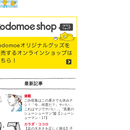
最新記事
連載
ごみ収集はこの暑さでも休みナ
シ！「今…何度だ？」ヤバい…
これはマジでヤバい…。“真夏の
シューシューマン”篇【シューシ
ューマン・17】
カラダ・ココロ
【足の大きさを正しく測る】子