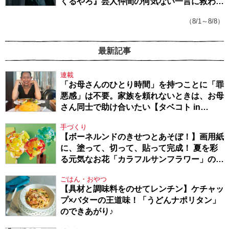
くるやろ』芸人仲間の何気ない一言に救われ
てきたから、頑張れる」
（8/1～8/8）
最新記事
連載
「お母さんのひとり時間」を持つことに「罪
悪感」は不要。家族を頼れないときは、お母
さん同士で助け合いたい【タベコト in
Berlin・130】
手づくり
【ボーネルンドのきせつとあそぼ！】画用紙
に、塗って、切って、貼って完成！ 夏を彩
る元気なお花「カラフルサンフラワー」の作
り方
ごはん・おやつ
【具材と調味料をのせてレンチン】ケチャッ
プ×バターの王道味！「うどんナポリタン」
のできあがり♪