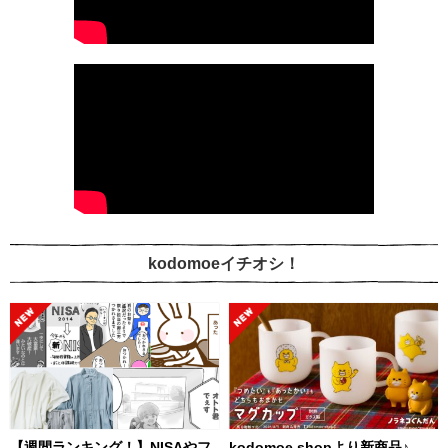
kodomoeイチオシ！
【週間ランキング！】NISAやフ
kodomoe shopより新商品♪