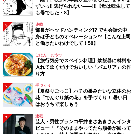
ずいっ!! 逃げられない――!!!【母は転生して
も母でした・8】
連載
2
部長がヘッドハンティング!? でも会話の中
身は子どものオペレーション!?【こんな上司
と働きたいわけでして！58】
ごはん・おやつ
3
【旅行気分でスペイン料理】炊飯器に材料を
入れて炊くだけでおいしい「パエリア」の作
り方
手づくり
4
【夏祭りごっこ】ハチの巣みたいな立体のお
花「でんぐり紙の花」を手づくり！ 暑い日
はおうちで楽しもう
連載
5
芸人・男性ブランコ平井まさあきさんインタ
ビュー「『そのままやってたら順番が回って