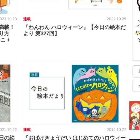
023.10.23
連載
2022.10.29
満載！
『わんわん ハロウィーン』【今日の絵本だ
り方
より 第327回】
っこ＋
021.10.22
連載
2019.10.27
日の絵
『おばけきょうだい はじめてのハロウィー