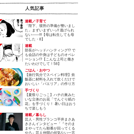
人気記事
連載／子育て
「陛下、寝所の準備が整いまし
た」まずいまずいっ!! 逃げられ
ない――!!!【母は転生しても母
でした・8】
連載
部長がヘッドハンティング!? で
も会話の中身は子どものオペレ
ーション!?【こんな上司と働き
たいわけでして！58】
ごはん・おやつ
【旅行気分でスペイン料理】炊
飯器に材料を入れて炊くだけで
おいしい「パエリア」の作り方
手づくり
【夏祭りごっこ】ハチの巣みた
いな立体のお花「でんぐり紙の
花」を手づくり！ 暑い日はおう
ちで楽しもう
連載／暮らし
芸人・男性ブランコ平井まさあ
きさんインタビュー「『そのま
まやってたら順番が回ってくる
やろ』芸人仲間の何気ない一言