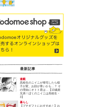
最新記事
連載
高校生のニイニが帰宅したら様
子が変。お顔が青いかも…？ そ
の理由にオトト君は…【10歳差
兄弟！ぼくのニイニは高校生・
3】
暮らし
【プチギフトにおすすめ！】お