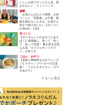
いしいお茶でホッとひと息。箱
がかわいい「ティーバッグ」
連載
「お母さんのひとり時間」を持
つことに「罪悪感」は不要。家
族を頼れないときは、お母さん
同士で助け合いたい【タベコト
in Berlin・130】
手づくり
【ボーネルンドのきせつとあそ
ぼ！】画用紙に、塗って、切っ
て、貼って完成！ 夏を彩る元気
なお花「カラフルサンフラワ
ー」の作り方
ごはん・おやつ
【具材と調味料をのせてレンチ
ン】ケチャップ×バターの王道
味！「うどんナポリタン」ので
きあがり♪
もっと見る