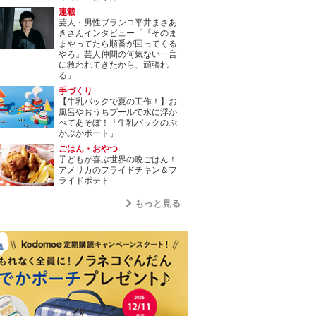
連載
芸人・男性ブランコ平井まさあ
きさんインタビュー「『そのま
まやってたら順番が回ってくる
やろ』芸人仲間の何気ない一言
に救われてきたから、頑張れ
る」
手づくり
【牛乳パックで夏の工作！】お
風呂やおうちプールで水に浮か
べてあそぼ！「牛乳パックのぷ
かぷかボート」
ごはん・おやつ
子どもが喜ぶ世界の晩ごはん！
アメリカのフライドチキン＆フ
ライドポテト
もっと見る