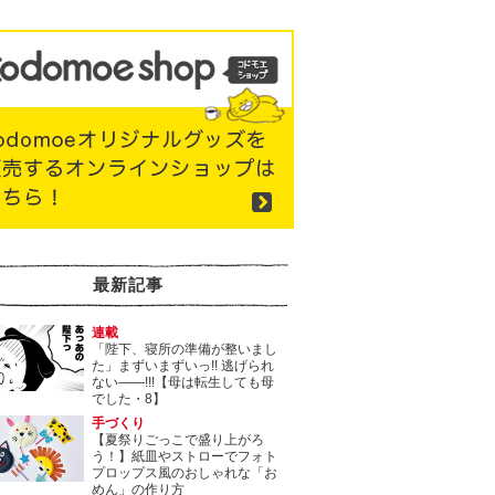
最新記事
連載
「陛下、寝所の準備が整いまし
た」まずいまずいっ!! 逃げられ
ない――!!!【母は転生しても母
でした・8】
手づくり
【夏祭りごっこで盛り上がろ
う！】紙皿やストローでフォト
プロップス風のおしゃれな「お
めん」の作り方