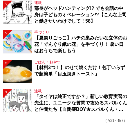
連載
2
部長がヘッドハンティング!? でも会話の中
身は子どものオペレーション!?【こんな上司
と働きたいわけでして！58】
手づくり
3
【夏祭りごっこ】ハチの巣みたいな立体のお
花「でんぐり紙の花」を手づくり！ 暑い日
はおうちで楽しもう
ごはん・おやつ
4
【材料3つ！】のせて焼くだけ！包丁いらず
で超簡単「目玉焼きトースト」
連載
5
「タイヤは純正ですか？」新しい教育実習の
先生に、ユニークな質問で攻めるスバルくん
と仲間たち【自閉症BOY★スバルくん・
143】
（7/31～8/7）