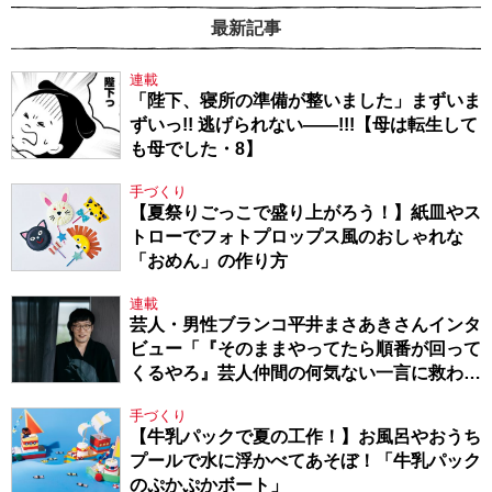
最新記事
連載
「陛下、寝所の準備が整いました」まずいま
ずいっ!! 逃げられない――!!!【母は転生して
も母でした・8】
手づくり
【夏祭りごっこで盛り上がろう！】紙皿やス
トローでフォトプロップス風のおしゃれな
「おめん」の作り方
連載
芸人・男性ブランコ平井まさあきさんインタ
ビュー「『そのままやってたら順番が回って
くるやろ』芸人仲間の何気ない一言に救われ
てきたから、頑張れる」
手づくり
【牛乳パックで夏の工作！】お風呂やおうち
プールで水に浮かべてあそぼ！「牛乳パック
のぷかぷかボート」