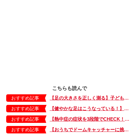
こちらも読んで
おすすめ記事
【足の大きさを正しく測る】子どもの靴の最適サイズは？ 月に1回は測り直そう！
おすすめ記事
【健やかな足はこうなっている！】「疲れた！ 抱っこ！」は靴のせい？ 子どもの足を育てる「足育」を今日からさっそく始めましょう！
おすすめ記事
【熱中症の症状を3段階でCHECK！】症状が軽い順にⅠ～Ⅲ度に分類。この症状が出ていたら、医療機関に連絡を！
おすすめ記事
【おうちでドームキャッチャーに挑戦だ】アンパンマン わくわくドームキャッチャー