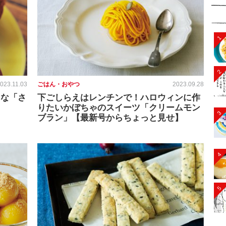
1
2
023.11.03
ごはん・おやつ
2023.09.28
富な「さ
下ごしらえはレンチンで！ハロウィンに作
りたいかぼちゃのスイーツ「クリームモン
3
ブラン」【最新号からちょっと見せ】
4
5