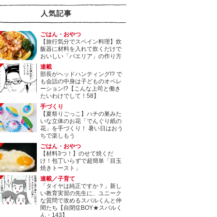
人気記事
ごはん・おやつ
【旅行気分でスペイン料理】炊
飯器に材料を入れて炊くだけで
おいしい「パエリア」の作り方
連載
部長がヘッドハンティング!? で
も会話の中身は子どものオペレ
ーション!?【こんな上司と働き
たいわけでして！58】
手づくり
【夏祭りごっこ】ハチの巣みた
いな立体のお花「でんぐり紙の
花」を手づくり！ 暑い日はおう
ちで楽しもう
ごはん・おやつ
【材料3つ！】のせて焼くだ
け！包丁いらずで超簡単「目玉
焼きトースト」
連載／子育て
「タイヤは純正ですか？」新し
い教育実習の先生に、ユニーク
な質問で攻めるスバルくんと仲
間たち【自閉症BOY★スバルく
ん・143】