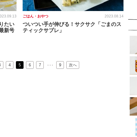
023.09.13
ごはん・おやつ
2023.08.14
りたい
ついつい手が伸びる！サクサク「ごまのス
最新号
ティックサブレ」
3
4
5
6
…
7
9
次へ