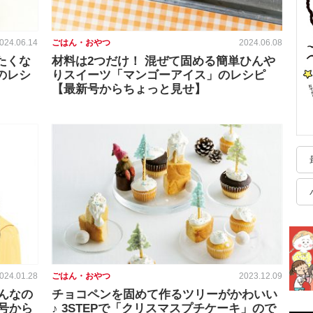
024.06.14
ごはん・おやつ
2024.06.08
たくな
材料は2つだけ！ 混ぜて固める簡単ひんや
のレシ
りスイーツ「マンゴーアイス」のレシピ
【最新号からちょっと見せ】
024.01.28
ごはん・おやつ
2023.12.09
んなの
チョコペンを固めて作るツリーがかわいい
号から
♪ 3STEPで「クリスマスプチケーキ」ので