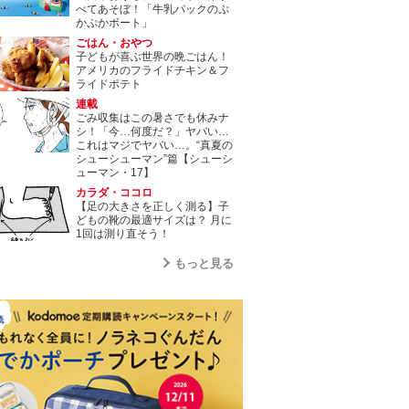
べてあそぼ！「牛乳パックのぷ
かぷかボート」
ごはん・おやつ
子どもが喜ぶ世界の晩ごはん！
アメリカのフライドチキン＆フ
ライドポテト
連載
ごみ収集はこの暑さでも休みナ
シ！「今…何度だ？」ヤバい…
これはマジでヤバい…。“真夏の
シューシューマン”篇【シューシ
ューマン・17】
カラダ・ココロ
【足の大きさを正しく測る】子
どもの靴の最適サイズは？ 月に
1回は測り直そう！
もっと見る