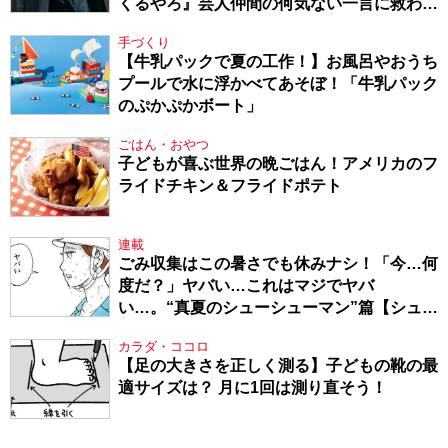
くるやろ』芸人仲間の何気ない一言に救われ
てきたから、頑張れる」
手づくり
【牛乳パックで夏の工作！】お風呂やおうち
プールで水に浮かべてあそぼ！「牛乳パック
のぷかぷかボート」
ごはん・おやつ
子どもが喜ぶ世界の晩ごはん！アメリカのフ
ライドチキン＆フライドポテト
連載
ごみ収集はこの暑さでも休みナシ！「今…何
度だ？」ヤバい…これはマジでヤバ
い…。“真夏のシューシューマン”篇【シュー
シューマン・17】
カラダ・ココロ
【足の大きさを正しく測る】子どもの靴の最
適サイズは？ 月に1回は測り直そう！