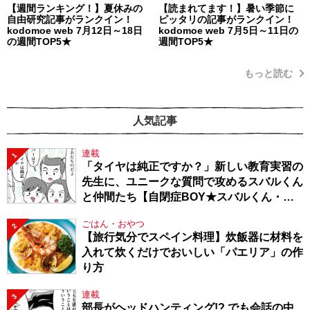
【週間ランキング！】夏休みの
【読まれてます！】暑い季節に
自由研究記事がランクイン！
ピッタリの記事がランクイン！
kodomoe web 7月12日～18日
kodomoe web 7月5日～11日の
の週間TOP5★
週間TOP5★
もっと読む
人気記事
連載
1
「タイヤは純正ですか？」新しい教育実習の
先生に、ユニークな質問で攻めるスバルくん
と仲間たち【自閉症BOY★スバルくん・
143】
ごはん・おやつ
2
【旅行気分でスペイン料理】炊飯器に材料を
入れて炊くだけでおいしい「パエリア」の作
り方
連載
3
部長がヘッドハンティング!? でも会話の中