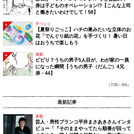
身は子どものオペレーション!?【こんな上司
と働きたいわけでして！58】
手づくり
4
【夏祭りごっこ】ハチの巣みたいな立体のお
花「でんぐり紙の花」を手づくり！ 暑い日
はおうちで楽しもう
連載
5
ビビり？うちの男子5人目が、わが家の一員
になった瞬間【うちの男子（だんご）4兄
弟・44】
（7/30～8/6）
最新記事
連載
芸人・男性ブランコ平井まさあきさんインタ
ビュー「『そのままやってたら順番が回って