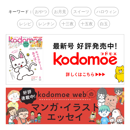
キーワード：
おやつ
お月見
スイーツ
ハロウィン
レシピ
レンチン
十三夜
十五夜
白玉