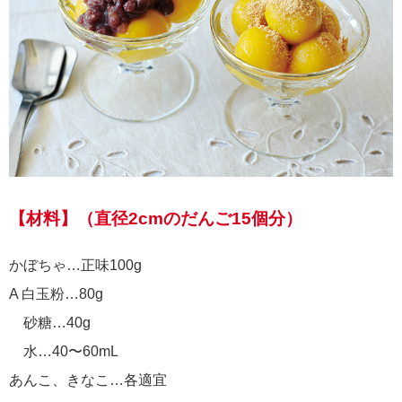
【材料】（直径2cmのだんご15個分）
かぼちゃ…正味100g
A 白玉粉…80g
砂糖…40g
水…40〜60mL
あんこ、きなこ…各適宜