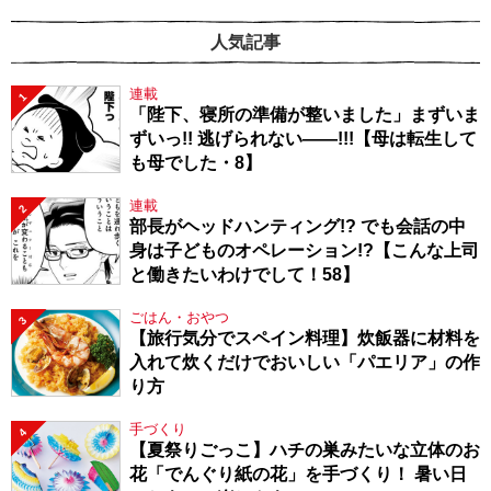
人気記事
連載
1
「陛下、寝所の準備が整いました」まずいま
ずいっ!! 逃げられない――!!!【母は転生して
も母でした・8】
連載
2
部長がヘッドハンティング!? でも会話の中
身は子どものオペレーション!?【こんな上司
と働きたいわけでして！58】
ごはん・おやつ
3
【旅行気分でスペイン料理】炊飯器に材料を
入れて炊くだけでおいしい「パエリア」の作
り方
手づくり
4
【夏祭りごっこ】ハチの巣みたいな立体のお
花「でんぐり紙の花」を手づくり！ 暑い日