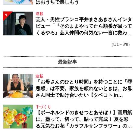
はおうちで楽しもう
連載
5
芸人・男性ブランコ平井まさあきさんインタ
ビュー「『そのままやってたら順番が回って
くるやろ』芸人仲間の何気ない一言に救われ
てきたから、頑張れる」
（8/1～8/8）
最新記事
連載
「お母さんのひとり時間」を持つことに「罪
悪感」は不要。家族を頼れないときは、お母
さん同士で助け合いたい【タベコト in
Berlin・130】
手づくり
【ボーネルンドのきせつとあそぼ！】画用紙
に、塗って、切って、貼って完成！ 夏を彩
る元気なお花「カラフルサンフラワー」の作
り方