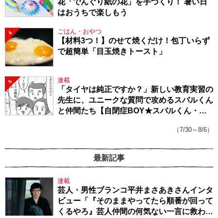
花「でんぐり紙の花」を手づくり！ 暑い日
はおうちで楽しもう
ごはん・おやつ
4
【材料3つ！】のせて焼くだけ！包丁いらず
で超簡単「目玉焼きトースト」
連載
5
「タイヤは純正ですか？」新しい教育実習の
先生に、ユニークな質問で攻めるスバルくん
と仲間たち【自閉症BOY★スバルくん・
143】
（7/30～8/6）
最新記事
連載
芸人・男性ブランコ平井まさあきさんインタ
ビュー「『そのままやってたら順番が回って
くるやろ』芸人仲間の何気ない一言に救われ