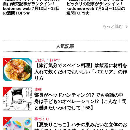
自由研究記事がランクイン！
ピッタリの記事がランクイン！
kodomoe web 7月12日～18日
kodomoe web 7月5日～11日の
の週間TOP5★
週間TOP5★
もっと読む
人気記事
ごはん・おやつ
1
【旅行気分でスペイン料理】炊飯器に材料を
入れて炊くだけでおいしい「パエリア」の作
り方
連載
2
部長がヘッドハンティング!? でも会話の中
身は子どものオペレーション!?【こんな上司
と働きたいわけでして！58】
手づくり
3
【夏祭りごっこ】ハチの巣みたいな立体のお