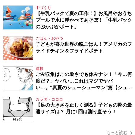
てきたから、頑張れる」
手づくり
【牛乳パックで夏の工作！】お風呂やおうち
プールで水に浮かべてあそぼ！「牛乳パック
のぷかぷかボート」
ごはん・おやつ
子どもが喜ぶ世界の晩ごはん！アメリカのフ
ライドチキン＆フライドポテト
連載
ごみ収集はこの暑さでも休みナシ！「今…何
度だ？」ヤバい…これはマジでヤバ
い…。“真夏のシューシューマン”篇【シュー
シューマン・17】
カラダ・ココロ
【足の大きさを正しく測る】子どもの靴の最
適サイズは？ 月に1回は測り直そう！
もっと読む