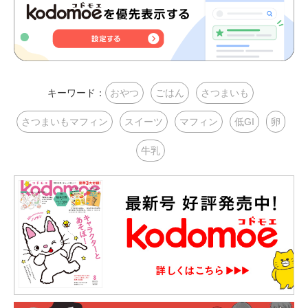
キーワード：
おやつ
ごはん
さつまいも
さつまいもマフィン
スイーツ
マフィン
低GI
卵
牛乳