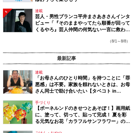
連載
5
芸人・男性ブランコ平井まさあきさんインタ
ビュー「『そのままやってたら順番が回って
くるやろ』芸人仲間の何気ない一言に救われ
てきたから、頑張れる」
（8/1～8/8）
最新記事
連載
「お母さんのひとり時間」を持つことに「罪
悪感」は不要。家族を頼れないときは、お母
さん同士で助け合いたい【タベコト in
Berlin・130】
手づくり
【ボーネルンドのきせつとあそぼ！】画用紙
に、塗って、切って、貼って完成！ 夏を彩
る元気なお花「カラフルサンフラワー」の作
り方
ごはん・おやつ