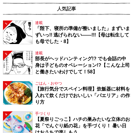
人気記事
連載
1
「陛下、寝所の準備が整いました」まずいま
ずいっ!! 逃げられない――!!!【母は転生して
も母でした・8】
連載
2
部長がヘッドハンティング!? でも会話の中
身は子どものオペレーション!?【こんな上司
と働きたいわけでして！58】
ごはん・おやつ
3
【旅行気分でスペイン料理】炊飯器に材料を
入れて炊くだけでおいしい「パエリア」の作
り方
手づくり
4
【夏祭りごっこ】ハチの巣みたいな立体のお
花「でんぐり紙の花」を手づくり！ 暑い日
はおうちで楽しもう