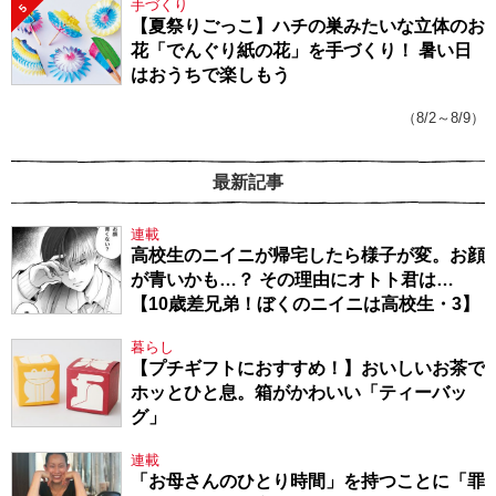
手づくり
5
【夏祭りごっこ】ハチの巣みたいな立体のお
花「でんぐり紙の花」を手づくり！ 暑い日
はおうちで楽しもう
（8/2～8/9）
最新記事
連載
高校生のニイニが帰宅したら様子が変。お顔
が青いかも…？ その理由にオトト君は…
【10歳差兄弟！ぼくのニイニは高校生・3】
暮らし
【プチギフトにおすすめ！】おいしいお茶で
ホッとひと息。箱がかわいい「ティーバッ
グ」
連載
「お母さんのひとり時間」を持つことに「罪