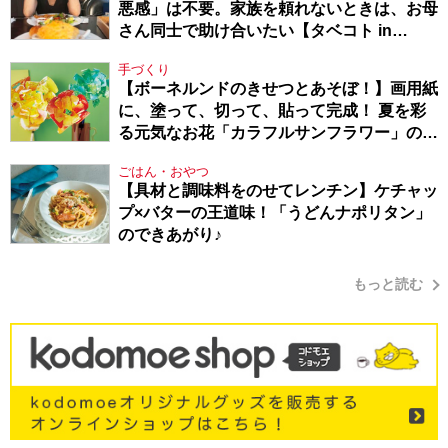
悪感」は不要。家族を頼れないときは、お母
さん同士で助け合いたい【タベコト in
Berlin・130】
手づくり
【ボーネルンドのきせつとあそぼ！】画用紙
に、塗って、切って、貼って完成！ 夏を彩
る元気なお花「カラフルサンフラワー」の作
り方
ごはん・おやつ
【具材と調味料をのせてレンチン】ケチャッ
プ×バターの王道味！「うどんナポリタン」
のできあがり♪
もっと読む