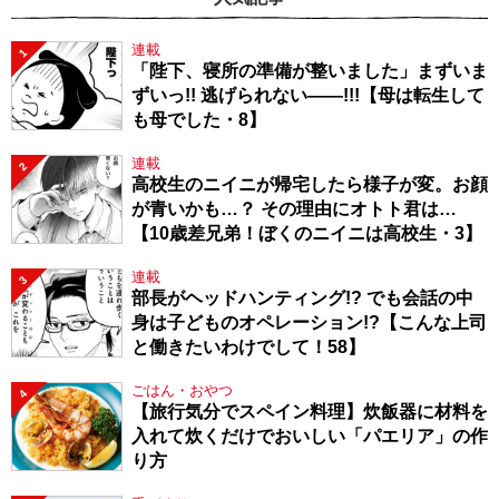
連載
1
「陛下、寝所の準備が整いました」まずいま
ずいっ!! 逃げられない――!!!【母は転生して
も母でした・8】
連載
2
高校生のニイニが帰宅したら様子が変。お顔
が青いかも…？ その理由にオトト君は…
【10歳差兄弟！ぼくのニイニは高校生・3】
連載
3
部長がヘッドハンティング!? でも会話の中
身は子どものオペレーション!?【こんな上司
と働きたいわけでして！58】
ごはん・おやつ
4
【旅行気分でスペイン料理】炊飯器に材料を
入れて炊くだけでおいしい「パエリア」の作
り方