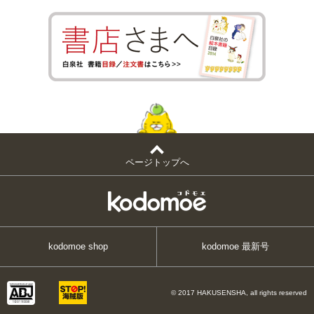
ページトップへ
kodomoe shop
kodomoe 最新号
© 2017 HAKUSENSHA, all rights reserved