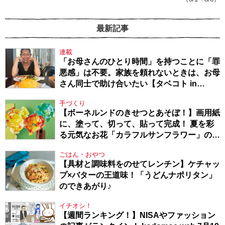
最新記事
連載
「お母さんのひとり時間」を持つことに「罪
悪感」は不要。家族を頼れないときは、お母
さん同士で助け合いたい【タベコト in
Berlin・130】
手づくり
【ボーネルンドのきせつとあそぼ！】画用紙
に、塗って、切って、貼って完成！ 夏を彩
る元気なお花「カラフルサンフラワー」の作
り方
ごはん・おやつ
【具材と調味料をのせてレンチン】ケチャッ
プ×バターの王道味！「うどんナポリタン」
のできあがり♪
イチオシ！
【週間ランキング！】NISAやファッション