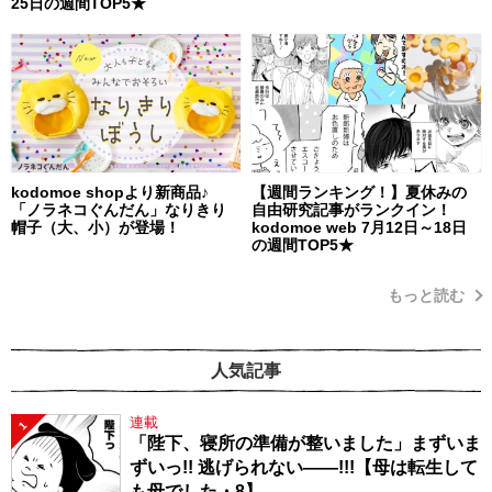
25日の週間TOP5★
kodomoe shopより新商品♪
【週間ランキング！】夏休みの
「ノラネコぐんだん」なりきり
自由研究記事がランクイン！
帽子（大、小）が登場！
kodomoe web 7月12日～18日
の週間TOP5★
もっと読む
人気記事
連載
1
「陛下、寝所の準備が整いました」まずいま
ずいっ!! 逃げられない――!!!【母は転生して
も母でした・8】