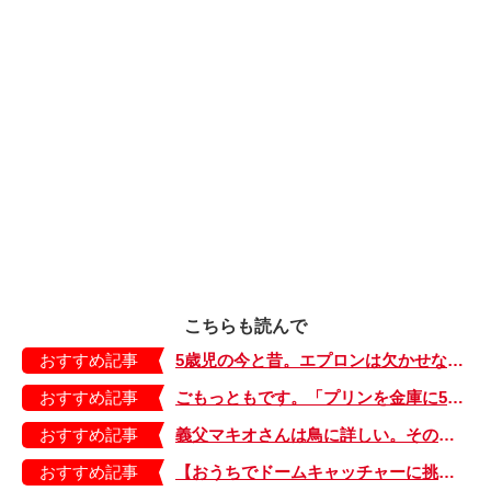
こちらも読んで
おすすめ記事
5歳児の今と昔。エプロンは欠かせない、ただ前とひとつ違うのは…【もちもち！おもちBOY・44】
おすすめ記事
ごもっともです。「プリンを金庫に5個入れました」と書いた娘に先生は？【よっといで3姉妹・13】
おすすめ記事
義父マキオさんは鳥に詳しい。その理由に思わず「ファーッ」【しぶしぶ同居したら義父が最高だった件・20】
おすすめ記事
【おうちでドームキャッチャーに挑戦だ】アンパンマン わくわくドームキャッチャー