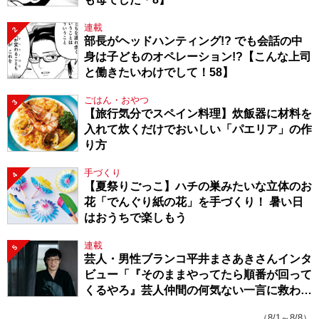
連載
2
部長がヘッドハンティング!? でも会話の中
身は子どものオペレーション!?【こんな上司
と働きたいわけでして！58】
ごはん・おやつ
3
【旅行気分でスペイン料理】炊飯器に材料を
入れて炊くだけでおいしい「パエリア」の作
り方
手づくり
4
【夏祭りごっこ】ハチの巣みたいな立体のお
花「でんぐり紙の花」を手づくり！ 暑い日
はおうちで楽しもう
連載
5
芸人・男性ブランコ平井まさあきさんインタ
ビュー「『そのままやってたら順番が回って
くるやろ』芸人仲間の何気ない一言に救われ
てきたから、頑張れる」
（8/1～8/8）