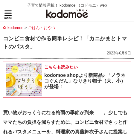
子育て情報満載！ kodomoe （コドモエ）web
kodomoe
ごはん・おやつ
コンビニ食材で作る簡単レシピ！「カニかまとトマ
トのパスタ」
2023年6月9日
こちらも読みたい
kodomoe shopより新商品♪ 「ノラネ
コぐんだん」なりきり帽子（大、小）
が登場！
買い物がおっくうになる梅雨の季節が到来……。少しでも
ママたちの負担を減らすために、コンビニ食材でさっと作
れるパスタメニューを、料理家の真藤舞衣子さんに提案し