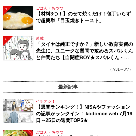
ごはん・おやつ
4
【材料3つ！】のせて焼くだけ！包丁いらず
で超簡単「目玉焼きトースト」
連載
5
「タイヤは純正ですか？」新しい教育実習の
先生に、ユニークな質問で攻めるスバルくん
と仲間たち【自閉症BOY★スバルくん・
143】
（7/31～8/7）
最新記事
イチオシ！
【週間ランキング！】NISAやファッション
の記事がランクイン！ kodomoe web 7月19
日～25日の週間TOP5★
ごはん・おやつ