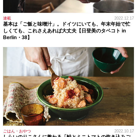
連載
2022.12.17
基本は「ご飯と味噌汁」。ドイツにいても、年末年始で忙
しくても、これさえあれば大丈夫【日登美のタベコト in
Berlin・38】
ごはん・おやつ
2022.10.17
しらいのりこさんに教わる「鮭とミニトマトの炊き込みご