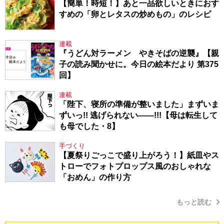
【簡単！時短！】あと一品欲しいときにおす
すめの「卵とレタスの炒めもの」のレシピ
連載
『うどん対ラーメン やきそばの逆襲』【親
子の読み聞かせに。今日の絵本だより 第375
回】
連載
「陛下、寝所の準備が整いました」まずいま
ずいっ!! 逃げられない――!!!【母は転生して
も母でした・8】
手づくり
【夏祭りごっこで盛り上がろう！】紙皿やス
トローでフォトプロップス風のおしゃれな
「おめん」の作り方
もっと読む