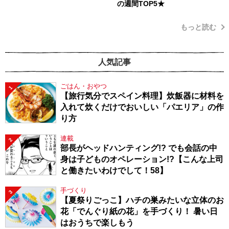
の週間TOP5★
もっと読む
人気記事
ごはん・おやつ
1
【旅行気分でスペイン料理】炊飯器に材料を
入れて炊くだけでおいしい「パエリア」の作
り方
連載
2
部長がヘッドハンティング!? でも会話の中
身は子どものオペレーション!?【こんな上司
と働きたいわけでして！58】
手づくり
3
【夏祭りごっこ】ハチの巣みたいな立体のお
花「でんぐり紙の花」を手づくり！ 暑い日
はおうちで楽しもう