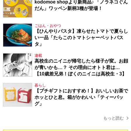
kodomoe shopより新商品♪ 「ノラネコぐん
だん」ワッペン新柄3種が登場！
ごはん・おやつ
【ひんやりパスタ】凍らせたトマトで夏らし
い一品「たらこのトマトシャーベットパス
タ」
連載
高校生のニイニが帰宅したら様子が変。お顔
が青いかも…？ その理由にオトト君は…
【10歳差兄弟！ぼくのニイニは高校生・3】
暮らし
【プチギフトにおすすめ！】おいしいお茶で
ホッとひと息。箱がかわいい「ティーバッ
グ」
もっと読む