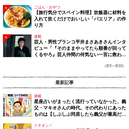
ごはん・おやつ
4
【旅行気分でスペイン料理】炊飯器に材料を
入れて炊くだけでおいしい「パエリア」の作
り方
連載
5
芸人・男性ブランコ平井まさあきさんインタ
ビュー「『そのままやってたら順番が回って
くるやろ』芸人仲間の何気ない一言に救われ
てきたから、頑張れる」
（8/3～8/10）
最新記事
連載
星座占いがまったく流行っていなかった、義
父・マキオさんの時代。その代わりにあった
ものは【しぶしぶ同居したら義父が最高だっ
た件・104】
イチオシ！