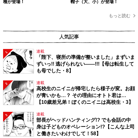
種が登場！
帽子（大、小）が登場！
もっと読む
人気記事
連載
1
「陛下、寝所の準備が整いました」まずいま
ずいっ!! 逃げられない――!!!【母は転生して
も母でした・8】
連載
2
高校生のニイニが帰宅したら様子が変。お顔
が青いかも…？ その理由にオトト君は…
【10歳差兄弟！ぼくのニイニは高校生・3】
連載
3
部長がヘッドハンティング!? でも会話の中
身は子どものオペレーション!?【こんな上司
と働きたいわけでして！58】