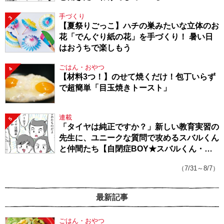
手づくり
3
【夏祭りごっこ】ハチの巣みたいな立体のお
花「でんぐり紙の花」を手づくり！ 暑い日
はおうちで楽しもう
ごはん・おやつ
4
【材料3つ！】のせて焼くだけ！包丁いらず
で超簡単「目玉焼きトースト」
連載
5
「タイヤは純正ですか？」新しい教育実習の
先生に、ユニークな質問で攻めるスバルくん
と仲間たち【自閉症BOY★スバルくん・
143】
（7/31～8/7）
最新記事
ごはん・おやつ