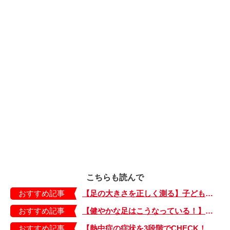
こちらも読んで
おすすめ記事
【足の大きさを正しく測る】子どもの靴の最適サイズは？ 月に1回は測り直そう！
おすすめ記事
【健やかな足はこうなっている！】「疲れた！ 抱っこ！」は靴のせい？ 子どもの足を育てる「足育」を今日からさっそく始めましょう！
おすすめ記事
【熱中症の症状を3段階でCHECK！】症状が軽い順にⅠ～Ⅲ度に分類。この症状が出ていたら、医療機関に連絡を！