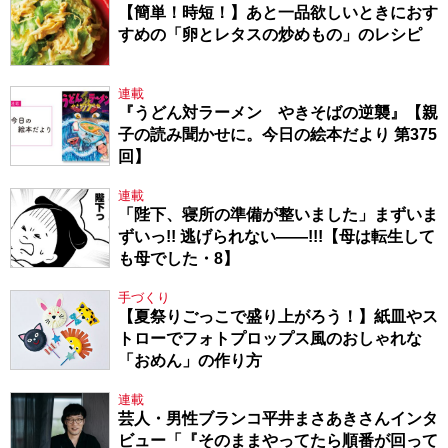
【簡単！時短！】あと一品欲しいときにおす
すめの「卵とレタスの炒めもの」のレシピ
連載
『うどん対ラーメン やきそばの逆襲』【親
子の読み聞かせに。今日の絵本だより 第375
回】
連載
「陛下、寝所の準備が整いました」まずいま
ずいっ!! 逃げられない――!!!【母は転生して
も母でした・8】
手づくり
【夏祭りごっこで盛り上がろう！】紙皿やス
トローでフォトプロップス風のおしゃれな
「おめん」の作り方
連載
芸人・男性ブランコ平井まさあきさんインタ
ビュー「『そのままやってたら順番が回って