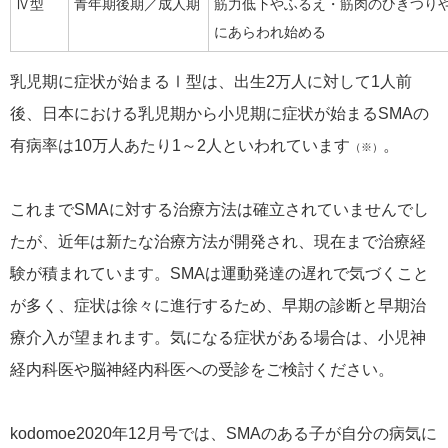
Ⅳ型
青年期後期／成人期
筋力低下やふるえ・筋肉のひきつり
にあらわれ始める
乳児期に症状が始まるⅠ型は、出生2万人に対して1人前
後、日本における乳児期から小児期に症状が始まるSMAの
有病率は10万人あたり1～2人といわれています
。
（※）
これまでSMAに対する治療方法は確立されていませんでし
たが、近年は新たな治療方法が開発され、現在まで治療経
験が積まれています。SMAは運動発達の遅れで気づくこと
が多く、症状は徐々に進行するため、早期の診断と早期治
療介入が望まれます。気になる症状がある場合は、小児神
経内科医や脳神経内科医への受診をご検討ください。
kodomoe2020年12月号では、SMAのある子が自分の病気に