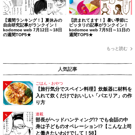
【週間ランキング！】夏休みの
【読まれてます！】暑い季節に
自由研究記事がランクイン！
ピッタリの記事がランクイン！
kodomoe web 7月12日～18日
kodomoe web 7月5日～11日の
の週間TOP5★
週間TOP5★
もっと読む
人気記事
ごはん・おやつ
1
【旅行気分でスペイン料理】炊飯器に材料を
入れて炊くだけでおいしい「パエリア」の作
り方
連載
2
部長がヘッドハンティング!? でも会話の中
身は子どものオペレーション!?【こんな上司
と働きたいわけでして！58】