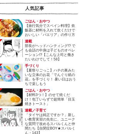
人気記事
ごはん・おやつ
【旅行気分でスペイン料理】炊
飯器に材料を入れて炊くだけで
おいしい「パエリア」の作り方
連載
部長がヘッドハンティング!? で
も会話の中身は子どものオペレ
ーション!?【こんな上司と働き
たいわけでして！58】
手づくり
【夏祭りごっこ】ハチの巣みた
いな立体のお花「でんぐり紙の
花」を手づくり！ 暑い日はおう
ちで楽しもう
ごはん・おやつ
【材料3つ！】のせて焼くだ
け！包丁いらずで超簡単「目玉
焼きトースト」
連載／子育て
「タイヤは純正ですか？」新し
い教育実習の先生に、ユニーク
な質問で攻めるスバルくんと仲
間たち【自閉症BOY★スバルく
ん・143】