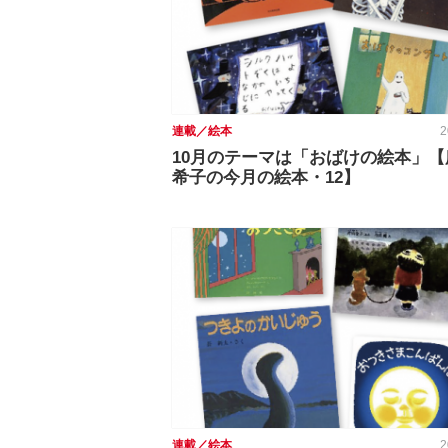
連載／絵本
2
10月のテーマは「おばけの絵本」【
希子の今月の絵本・12】
連載／絵本
2