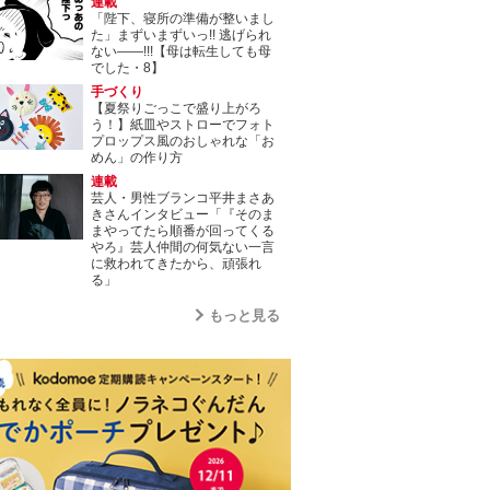
連載
「陛下、寝所の準備が整いまし
た」まずいまずいっ!! 逃げられ
ない――!!!【母は転生しても母
でした・8】
手づくり
【夏祭りごっこで盛り上がろ
う！】紙皿やストローでフォト
プロップス風のおしゃれな「お
めん」の作り方
連載
芸人・男性ブランコ平井まさあ
きさんインタビュー「『そのま
まやってたら順番が回ってくる
やろ』芸人仲間の何気ない一言
に救われてきたから、頑張れ
る」
もっと見る