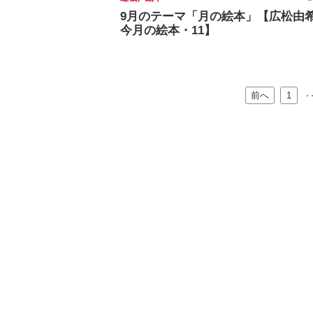
9月のテーマ「月の絵本」【広松由
今月の絵本・11】
前へ
…
1