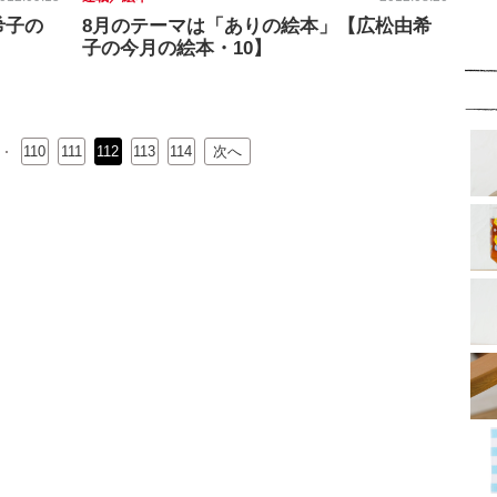
希子の
8月のテーマは「ありの絵本」【広松由希
子の今月の絵本・10】
110
111
112
113
114
次へ