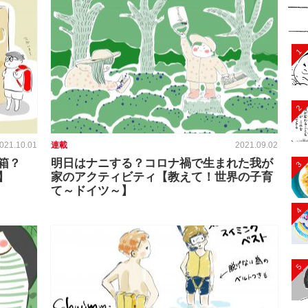
1
2
021.10.01
連載
2021.09.02
箱？
明日はナニする？コロナ禍で生まれた我が
3
】
家のアクティビティ【教えて！世界の子育
て～ドイツ～】
4
5