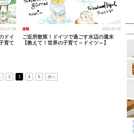
021.07.30
連載
2021.07.05
のドイ
ご近所散策！ドイツで過ごす水辺の週末
子育て
【教えて！世界の子育て～ドイツ～】
1
2
3
4
5
次へ