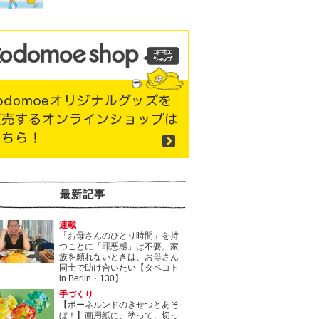
最新記事
連載
「お母さんのひとり時間」を持
つことに「罪悪感」は不要。家
族を頼れないときは、お母さん
同士で助け合いたい【タベコト
in Berlin・130】
手づくり
【ボーネルンドのきせつとあそ
ぼ！】画用紙に、塗って、切っ