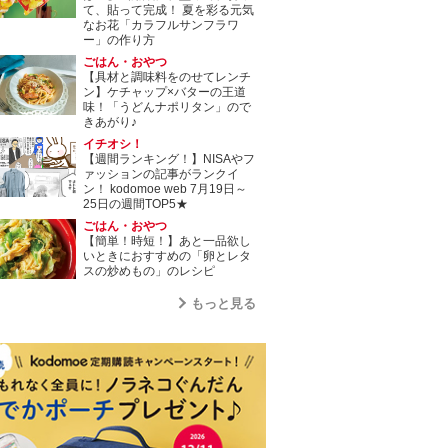
て、貼って完成！ 夏を彩る元気
なお花「カラフルサンフラワ
ー」の作り方
ごはん・おやつ
【具材と調味料をのせてレンチ
ン】ケチャップ×バターの王道
味！「うどんナポリタン」ので
きあがり♪
イチオシ！
【週間ランキング！】NISAやフ
ァッションの記事がランクイ
ン！ kodomoe web 7月19日～
25日の週間TOP5★
ごはん・おやつ
【簡単！時短！】あと一品欲し
いときにおすすめの「卵とレタ
スの炒めもの」のレシピ
もっと見る