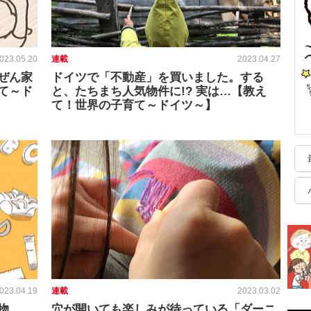
023.05.20
連載
2023.04.27
ぜん家
ドイツで「不動産」を買いました。する
て～ド
と、たちまち人気物件に!? 実は…【教え
て！世界の子育て～ドイツ～】
023.04.19
連載
2023.03.02
物
穴が開いても楽しみが待っている「ダーニ