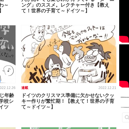
わ～
ング」のススメ。レクチャー付き【教え
】
て！世界の子育て～ドイツ～】
022.12.26
連載
2022.12.21
同じ年齢
ドイツのクリスマス準備に欠かせないクッ
学校シ
キー作りが繁忙期！【教えて！世界の子育
イツ
て～ドイツ～】