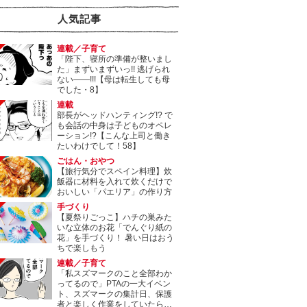
人気記事
連載／子育て
「陛下、寝所の準備が整いまし
た」まずいまずいっ!! 逃げられ
ない――!!!【母は転生しても母
でした・8】
連載
部長がヘッドハンティング!? で
も会話の中身は子どものオペレ
ーション!?【こんな上司と働き
たいわけでして！58】
ごはん・おやつ
【旅行気分でスペイン料理】炊
飯器に材料を入れて炊くだけで
おいしい「パエリア」の作り方
手づくり
【夏祭りごっこ】ハチの巣みた
いな立体のお花「でんぐり紙の
花」を手づくり！ 暑い日はおう
ちで楽しもう
連載／子育て
「私スズマークのこと全部わか
ってるので」PTAの一大イベン
ト、スズマークの集計日、保護
者と楽しく作業をしていたら…