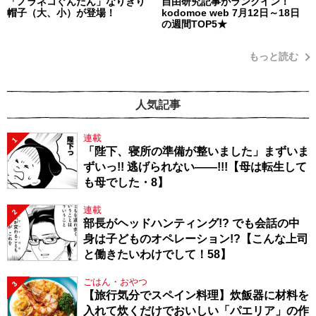
「ノラネコぐんだん」なりきり
自由研究記事がランクイン！
帽子（大、小）が登場！
kodomoe web 7月12日～18日
の週間TOP5★
もっと読む
人気記事
連載
1
「陛下、寝所の準備が整いました」まずいま
ずいっ!! 逃げられない――!!!【母は転生して
も母でした・8】
連載
2
部長がヘッドハンティング!? でも会話の中
身は子どものオペレーション!?【こんな上司
と働きたいわけでして！58】
ごはん・おやつ
3
【旅行気分でスペイン料理】炊飯器に材料を
入れて炊くだけでおいしい「パエリア」の作