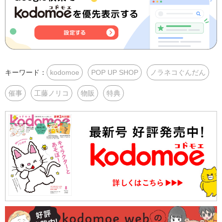
キーワード：
kodomoe
POP UP SHOP
ノラネコぐんだん
催事
工藤ノリコ
物販
特典