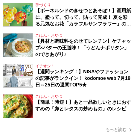
手づくり
【ボーネルンドのきせつとあそぼ！】画用紙
に、塗って、切って、貼って完成！ 夏を彩
る元気なお花「カラフルサンフラワー」の作
り方
ごはん・おやつ
【具材と調味料をのせてレンチン】ケチャッ
プ×バターの王道味！「うどんナポリタン」
のできあがり♪
イチオシ！
【週間ランキング！】NISAやファッション
の記事がランクイン！ kodomoe web 7月19
日～25日の週間TOP5★
ごはん・おやつ
【簡単！時短！】あと一品欲しいときにおす
すめの「卵とレタスの炒めもの」のレシピ
もっと読む