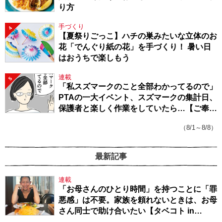
り方
手づくり
4
【夏祭りごっこ】ハチの巣みたいな立体のお
花「でんぐり紙の花」を手づくり！ 暑い日
はおうちで楽しもう
連載
5
「私スズマークのこと全部わかってるので」
PTAの一大イベント、スズマークの集計日、
保護者と楽しく作業をしていたら…【ご奉仕
戦隊★PTA・19】
（8/1～8/8）
最新記事
連載
「お母さんのひとり時間」を持つことに「罪
悪感」は不要。家族を頼れないときは、お母
さん同士で助け合いたい【タベコト in
Berlin・130】