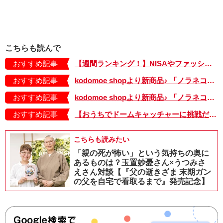
こちらも読んで
おすすめ記事
【週間ランキング！】NISAやファッションの記事がランクイン！ kodomoe web 7月19日～25日の週間TOP5★
おすすめ記事
kodomoe shopより新商品♪ 「ノラネコぐんだん」耐熱マグ3種が登場！
おすすめ記事
kodomoe shopより新商品♪ 「ノラネコぐんだん」なりきり帽子（大、小）が登場！
おすすめ記事
【おうちでドームキャッチャーに挑戦だ】アンパンマン わくわくドームキャッチャー
こちらも読みたい
「親の死が怖い」という気持ちの奥に
あるものは？玉置妙憂さん×うつみさ
えさん対談【『父の逝きざま 末期ガン
の父を自宅で看取るまで』発売記念】