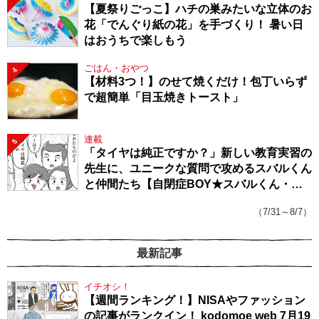
【夏祭りごっこ】ハチの巣みたいな立体のお
花「でんぐり紙の花」を手づくり！ 暑い日
はおうちで楽しもう
ごはん・おやつ
4
【材料3つ！】のせて焼くだけ！包丁いらず
で超簡単「目玉焼きトースト」
連載
5
「タイヤは純正ですか？」新しい教育実習の
先生に、ユニークな質問で攻めるスバルくん
と仲間たち【自閉症BOY★スバルくん・
143】
（7/31～8/7）
最新記事
イチオシ！
【週間ランキング！】NISAやファッション
の記事がランクイン！ kodomoe web 7月19