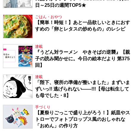
日～25日の週間TOP5★
ごはん・おやつ
【簡単！時短！】あと一品欲しいときにおす
すめの「卵とレタスの炒めもの」のレシピ
連載
『うどん対ラーメン やきそばの逆襲』【親
子の読み聞かせに。今日の絵本だより 第375
回】
連載
「陛下、寝所の準備が整いました」まずいま
ずいっ!! 逃げられない――!!!【母は転生して
も母でした・8】
手づくり
【夏祭りごっこで盛り上がろう！】紙皿やス
トローでフォトプロップス風のおしゃれな
「おめん」の作り方