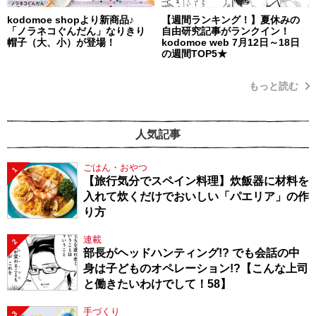
kodomoe shopより新商品♪
【週間ランキング！】夏休みの
「ノラネコぐんだん」なりきり
自由研究記事がランクイン！
帽子（大、小）が登場！
kodomoe web 7月12日～18日
の週間TOP5★
もっと読む
人気記事
ごはん・おやつ
1
【旅行気分でスペイン料理】炊飯器に材料を
入れて炊くだけでおいしい「パエリア」の作
り方
連載
2
部長がヘッドハンティング!? でも会話の中
身は子どものオペレーション!?【こんな上司
と働きたいわけでして！58】
手づくり
3