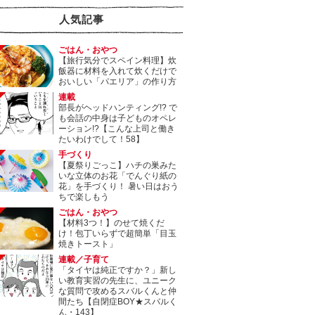
人気記事
ごはん・おやつ
【旅行気分でスペイン料理】炊
飯器に材料を入れて炊くだけで
おいしい「パエリア」の作り方
連載
部長がヘッドハンティング!? で
も会話の中身は子どものオペレ
ーション!?【こんな上司と働き
たいわけでして！58】
手づくり
【夏祭りごっこ】ハチの巣みた
いな立体のお花「でんぐり紙の
花」を手づくり！ 暑い日はおう
ちで楽しもう
ごはん・おやつ
【材料3つ！】のせて焼くだ
け！包丁いらずで超簡単「目玉
焼きトースト」
連載／子育て
「タイヤは純正ですか？」新し
い教育実習の先生に、ユニーク
な質問で攻めるスバルくんと仲
間たち【自閉症BOY★スバルく
ん・143】