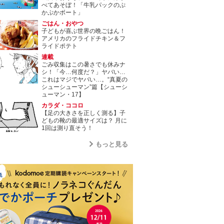
べてあそぼ！「牛乳パックのぷ
かぷかボート」
ごはん・おやつ
子どもが喜ぶ世界の晩ごはん！
アメリカのフライドチキン＆フ
ライドポテト
連載
ごみ収集はこの暑さでも休みナ
シ！「今…何度だ？」ヤバい…
これはマジでヤバい…。“真夏の
シューシューマン”篇【シューシ
ューマン・17】
カラダ・ココロ
【足の大きさを正しく測る】子
どもの靴の最適サイズは？ 月に
1回は測り直そう！
もっと見る