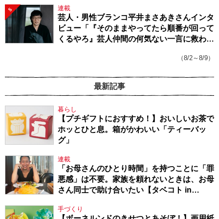
連載
5
芸人・男性ブランコ平井まさあきさんインタ
ビュー「『そのままやってたら順番が回って
くるやろ』芸人仲間の何気ない一言に救われ
てきたから、頑張れる」
（8/2～8/9）
最新記事
暮らし
【プチギフトにおすすめ！】おいしいお茶で
ホッとひと息。箱がかわいい「ティーバッ
グ」
連載
「お母さんのひとり時間」を持つことに「罪
悪感」は不要。家族を頼れないときは、お母
さん同士で助け合いたい【タベコト in
Berlin・130】
手づくり
【ボーネルンドのきせつとあそぼ！】画用紙