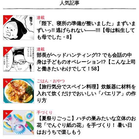
人気記事
連載
1
「陛下、寝所の準備が整いました」まずいま
ずいっ!! 逃げられない――!!!【母は転生して
も母でした・8】
連載
2
部長がヘッドハンティング!? でも会話の中
身は子どものオペレーション!?【こんな上司
と働きたいわけでして！58】
ごはん・おやつ
3
【旅行気分でスペイン料理】炊飯器に材料を
入れて炊くだけでおいしい「パエリア」の作
り方
手づくり
4
【夏祭りごっこ】ハチの巣みたいな立体のお
花「でんぐり紙の花」を手づくり！ 暑い日
はおうちで楽しもう