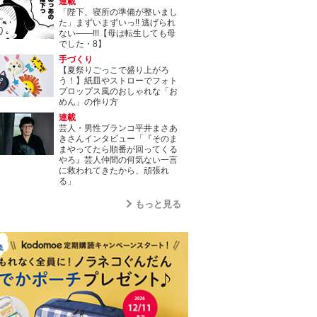
連載
「陛下、寝所の準備が整いまし
た」まずいまずいっ!! 逃げられ
ない――!!!【母は転生しても母
でした・8】
手づくり
【夏祭りごっこで盛り上がろ
う！】紙皿やストローでフォト
プロップス風のおしゃれな「お
めん」の作り方
連載
芸人・男性ブランコ平井まさあ
きさんインタビュー「『そのま
まやってたら順番が回ってくる
やろ』芸人仲間の何気ない一言
に救われてきたから、頑張れ
る」
もっと見る