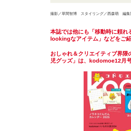
撮影／草間智博 スタイリング／西森萌 編集協力／
本誌では他にも「移動時に頼れる
lookingなアイテム」などをご
おしゃれ＆クリエイティブ界隈
児グッズ」は、kodomoe12