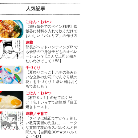
人気記事
ごはん・おやつ
【旅行気分でスペイン料理】炊
飯器に材料を入れて炊くだけで
おいしい「パエリア」の作り方
連載
部長がヘッドハンティング!? で
も会話の中身は子どものオペレ
ーション!?【こんな上司と働き
たいわけでして！58】
手づくり
【夏祭りごっこ】ハチの巣みた
いな立体のお花「でんぐり紙の
花」を手づくり！ 暑い日はおう
ちで楽しもう
ごはん・おやつ
【材料3つ！】のせて焼くだ
け！包丁いらずで超簡単「目玉
焼きトースト」
連載／子育て
「タイヤは純正ですか？」新し
い教育実習の先生に、ユニーク
な質問で攻めるスバルくんと仲
間たち【自閉症BOY★スバルく
ん・143】